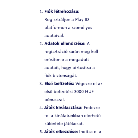
Fiók létrehozása:
Regisztráljon a Play ID
platformon a személyes
adataival.
Adatok ellenőrzése:
A
regisztráció során meg kell
erősítenie a megadott
adatait, hogy biztosítsa a
fiók biztonságát.
Első befizetés:
Végezze el az
első befizetést 3000 HUF
bónusszal.
Játék kiválasztása:
Fedezze
fel a kínálatunkban elérhető
különféle játékokat.
Játék elkezdése:
Indítsa el a