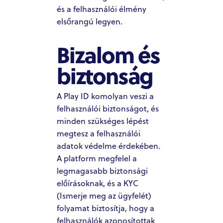
és a felhasználói élmény
elsőrangú legyen.
Bizalom és
biztonság
A Play ID komolyan veszi a
felhasználói biztonságot, és
minden szükséges lépést
megtesz a felhasználói
adatok védelme érdekében.
A platform megfelel a
legmagasabb biztonsági
előírásoknak, és a KYC
(Ismerje meg az ügyfelét)
folyamat biztosítja, hogy a
felhasználók azonosítottak