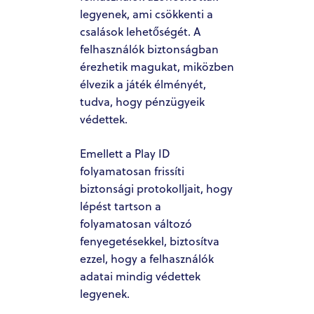
legyenek, ami csökkenti a
csalások lehetőségét. A
felhasználók biztonságban
érezhetik magukat, miközben
élvezik a játék élményét,
tudva, hogy pénzügyeik
védettek.
Emellett a Play ID
folyamatosan frissíti
biztonsági protokolljait, hogy
lépést tartson a
folyamatosan változó
fenyegetésekkel, biztosítva
ezzel, hogy a felhasználók
adatai mindig védettek
legyenek.