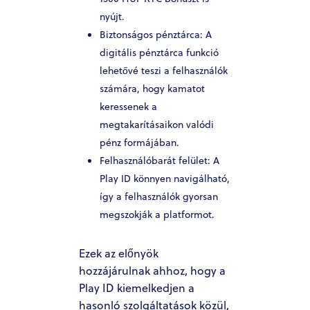
nyújt.
Biztonságos pénztárca: A
digitális pénztárca funkció
lehetővé teszi a felhasználók
számára, hogy kamatot
keressenek a
megtakarításaikon valódi
pénz formájában.
Felhasználóbarát felület: A
Play ID könnyen navigálható,
így a felhasználók gyorsan
megszokják a platformot.
Ezek az előnyök
hozzájárulnak ahhoz, hogy a
Play ID kiemelkedjen a
hasonló szolgáltatások közül,