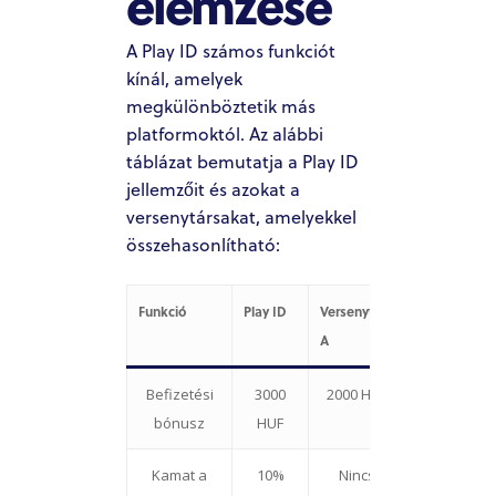
elemzése
A Play ID számos funkciót
kínál, amelyek
megkülönböztetik más
platformoktól. Az alábbi
táblázat bemutatja a Play ID
jellemzőit és azokat a
versenytársakat, amelyekkel
összehasonlítható:
Funkció
Play ID
Versenytárs
Versenytárs
A
B
Befizetési
3000
2000 HUF
1500 HUF
bónusz
HUF
Kamat a
10%
Nincs
5% évente