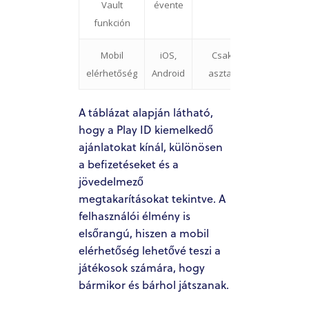
Vault
évente
funkción
HOME
Mobil
iOS,
Csak
Csak mobil
ABOUT US
elérhetőség
Android
asztali
OUR TEAM
A táblázat alapján látható,
HOW IT WORKS
hogy a Play ID kiemelkedő
ajánlatokat kínál, különösen
PACIFIC SANDS PROPERTIES
a befizetéseket és a
PACIFIC SANDS HOMES
jövedelmező
megtakarításokat tekintve. A
ACQUISITION CRITERIA
felhasználói élmény is
PRESS & MEDIA
elsőrangú, hiszen a mobil
elérhetőség lehetővé teszi a
PACIFIC SANDS RYANIK HOLDINGS
játékosok számára, hogy
bármikor és bárhol játszanak.
INVEST NOW