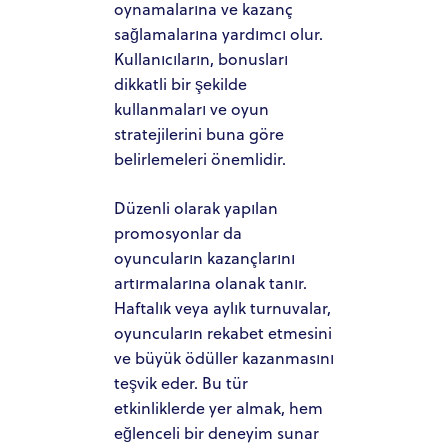
oynamalarına ve kazanç
ABOUT US
sağlamalarına yardımcı olur.
Kullanıcıların, bonusları
OUR TEAM
dikkatli bir şekilde
kullanmaları ve oyun
HOW IT WORKS
stratejilerini buna göre
PACIFIC SANDS PROPERTIES
belirlemeleri önemlidir.
PACIFIC SANDS HOMES
Düzenli olarak yapılan
ACQUISITION CRITERIA
promosyonlar da
oyuncuların kazançlarını
PRESS & MEDIA
artırmalarına olanak tanır.
Haftalık veya aylık turnuvalar,
PACIFIC SANDS RYANIK HOLDINGS
oyuncuların rekabet etmesini
INVEST NOW
ve büyük ödüller kazanmasını
teşvik eder. Bu tür
PACIFIC SANDS RYANI
INVESTOR PORTAL
etkinliklerde yer almak, hem
HOLDINGS
eğlenceli bir deneyim sunar