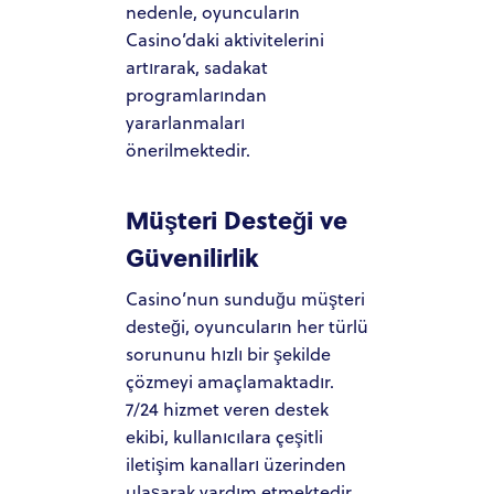
nedenle, oyuncuların
Casino’daki aktivitelerini
artırarak, sadakat
programlarından
yararlanmaları
önerilmektedir.
Müşteri Desteği ve
Güvenilirlik
Casino’nun sunduğu müşteri
desteği, oyuncuların her türlü
sorununu hızlı bir şekilde
çözmeyi amaçlamaktadır.
7/24 hizmet veren destek
ekibi, kullanıcılara çeşitli
iletişim kanalları üzerinden
ulaşarak yardım etmektedir.