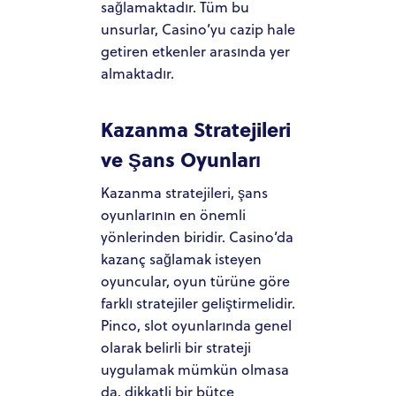
sağlamaktadır. Tüm bu
unsurlar, Casino’yu cazip hale
getiren etkenler arasında yer
almaktadır.
Kazanma Stratejileri
ve Şans Oyunları
Kazanma stratejileri, şans
oyunlarının en önemli
yönlerinden biridir. Casino’da
kazanç sağlamak isteyen
oyuncular, oyun türüne göre
farklı stratejiler geliştirmelidir.
Pinco, slot oyunlarında genel
olarak belirli bir strateji
uygulamak mümkün olmasa
da, dikkatli bir bütçe