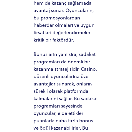
hem de kazanç sağlamada
avantaj sunar. Oyuncuların,
bu promosyonlardan
haberdar olmaları ve uygun
fırsatları değerlendirmeleri
kritik bir faktördür.
Bonusların yanı sıra, sadakat
programları da önemli bir
kazanma stratejisidir. Casino,
düzenli oyuncularına özel
avantajlar sunarak, onların
sürekli olarak platformda
kalmalarını sağlar. Bu sadakat
programları sayesinde
oyuncular, elde ettikleri
puanlarla daha fazla bonus
ve ödül kazanabilirler. Bu