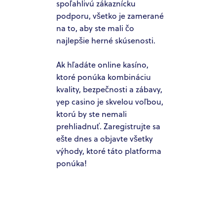
spoľahlivú zákaznícku
podporu, všetko je zamerané
na to, aby ste mali čo
najlepšie herné skúsenosti.
Ak hľadáte online kasíno,
ktoré ponúka kombináciu
kvality, bezpečnosti a zábavy,
yep casino je skvelou voľbou,
ktorú by ste nemali
prehliadnuť. Zaregistrujte sa
ešte dnes a objavte všetky
výhody, ktoré táto platforma
ponúka!