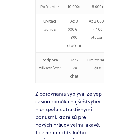
Počet hier
10 000+
8 000+
9 500+
PRESS & MEDIA
PACIFIC SANDS RYANIK HOLDINGS
Uvítací
Až 3
Až 2 000 €
Až 2 500 €
bonus
000 € +
+ 100
+ 200
INVEST NOW
300
otočení
otočení
PACIFIC SANDS RYANI
otočení
INVESTOR PORTAL
HOLDINGS
Podpora
24/7
Limitovaný
24/7 e-
zákazníkov
live
čas
mail
chat
Z porovnania vyplýva, že yep
casino ponúka najširší výber
hier spolu s atraktívnymi
bonusmi, ktoré sú pre
nových hráčov veľmi lákavé.
To z neho robí silného