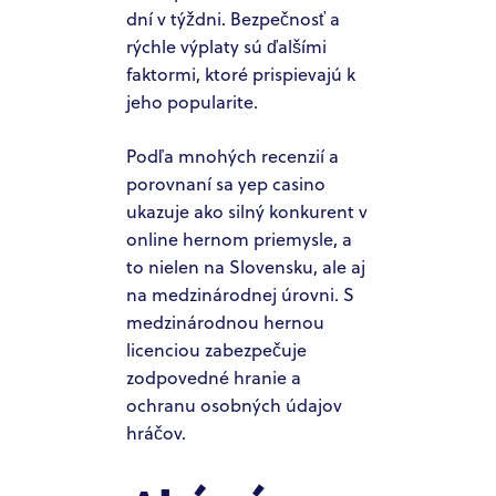
dní v týždni. Bezpečnosť a
rýchle výplaty sú ďalšími
faktormi, ktoré prispievajú k
jeho popularite.
Podľa mnohých recenzií a
porovnaní sa yep casino
ukazuje ako silný konkurent v
online hernom priemysle, a
to nielen na Slovensku, ale aj
na medzinárodnej úrovni. S
medzinárodnou hernou
licenciou zabezpečuje
zodpovedné hranie a
ochranu osobných údajov
hráčov.