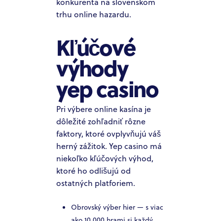
konkurenta na slovenskom
trhu online hazardu.
Kľúčové
výhody
yep casino
Pri výbere online kasína je
dôležité zohľadniť rôzne
faktory, ktoré ovplyvňujú váš
herný zážitok. Yep casino má
niekoľko kľúčových výhod,
ktoré ho odlišujú od
ostatných platforiem.
Obrovský výber hier — s viac
ako 10 000 hrami si každý