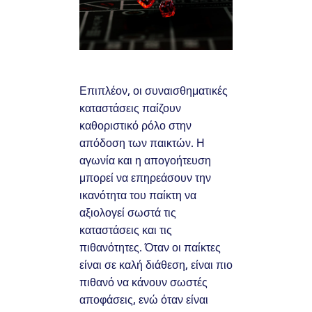
Επιπλέον, οι συναισθηματικές
καταστάσεις παίζουν
καθοριστικό ρόλο στην
απόδοση των παικτών. Η
αγωνία και η απογοήτευση
μπορεί να επηρεάσουν την
ικανότητα του παίκτη να
αξιολογεί σωστά τις
καταστάσεις και τις
πιθανότητες. Όταν οι παίκτες
είναι σε καλή διάθεση, είναι πιο
πιθανό να κάνουν σωστές
αποφάσεις, ενώ όταν είναι