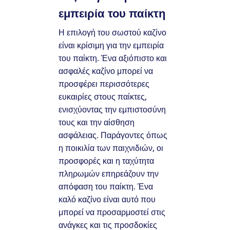
εμπειρία του παίκτη
Η επιλογή του σωστού καζίνο
είναι κρίσιμη για την εμπειρία
του παίκτη. Ένα αξιόπιστο και
ασφαλές καζίνο μπορεί να
προσφέρει περισσότερες
ευκαιρίες στους παίκτες,
ενισχύοντας την εμπιστοσύνη
τους και την αίσθηση
ασφάλειας. Παράγοντες όπως
η ποικιλία των παιχνιδιών, οι
προσφορές και η ταχύτητα
πληρωμών επηρεάζουν την
απόφαση του παίκτη. Ένα
καλό καζίνο είναι αυτό που
μπορεί να προσαρμοστεί στις
ανάγκες και τις προσδοκίες