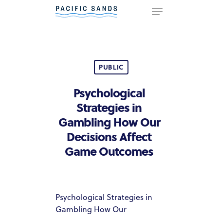
Hit enter to search or ESC to
close
PUBLIC
Psychological
Strategies in
Gambling How Our
Decisions Affect
Game Outcomes
Psychological Strategies in
Gambling How Our