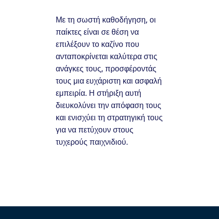
Με τη σωστή καθοδήγηση, οι
παίκτες είναι σε θέση να
επιλέξουν το καζίνο που
ανταποκρίνεται καλύτερα στις
ανάγκες τους, προσφέροντάς
τους μια ευχάριστη και ασφαλή
εμπειρία. Η στήριξη αυτή
διευκολύνει την απόφαση τους
και ενισχύει τη στρατηγική τους
για να πετύχουν στους
τυχερούς παιχνιδιού.