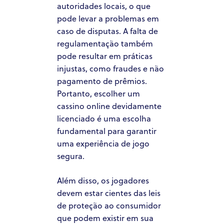
autoridades locais, o que
PRESS & MEDIA
pode levar a problemas em
PACIFIC SANDS RYANIK HOLDINGS
caso de disputas. A falta de
regulamentação também
INVEST NOW
pode resultar em práticas
PACIFIC SANDS RYANI
INVESTOR PORTAL
injustas, como fraudes e não
HOLDINGS
pagamento de prêmios.
Portanto, escolher um
cassino online devidamente
licenciado é uma escolha
fundamental para garantir
uma experiência de jogo
segura.
Além disso, os jogadores
devem estar cientes das leis
de proteção ao consumidor
que podem existir em sua