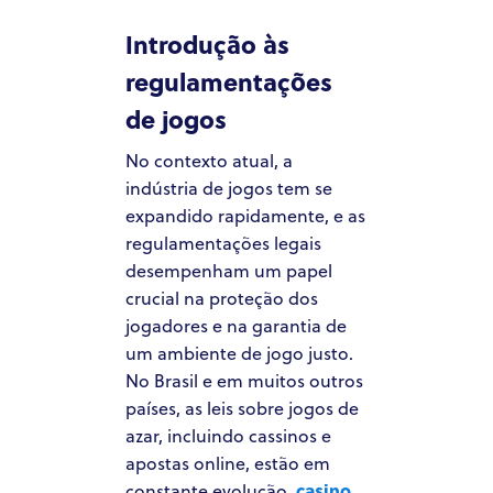
Introdução às
regulamentações
de jogos
No contexto atual, a
indústria de jogos tem se
expandido rapidamente, e as
regulamentações legais
desempenham um papel
crucial na proteção dos
jogadores e na garantia de
um ambiente de jogo justo.
No Brasil e em muitos outros
países, as leis sobre jogos de
azar, incluindo cassinos e
apostas online, estão em
constante evolução.
casino