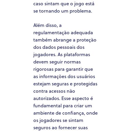
caso sintam que o jogo está
se tornando um problema.
Além disso, a
regulamentação adequada
também abrange a proteção
dos dados pessoais dos
jogadores. As plataformas
devem seguir normas
rigorosas para garantir que
as informações dos usuários
estejam seguras e protegidas
contra acessos não
autorizados. Esse aspecto é
fundamental para criar um
ambiente de confiança, onde
os jogadores se sintam
seguros ao fornecer suas