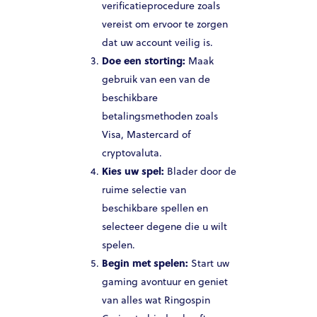
verificatieprocedure zoals
vereist om ervoor te zorgen
dat uw account veilig is.
Doe een storting:
Maak
gebruik van een van de
beschikbare
betalingsmethoden zoals
Visa, Mastercard of
cryptovaluta.
Kies uw spel:
Blader door de
ruime selectie van
beschikbare spellen en
selecteer degene die u wilt
spelen.
Begin met spelen:
Start uw
gaming avontuur en geniet
van alles wat Ringospin