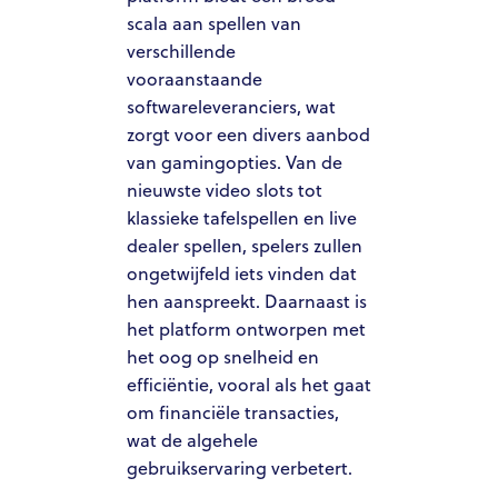
scala aan spellen van
verschillende
vooraanstaande
softwareleveranciers, wat
zorgt voor een divers aanbod
van gamingopties. Van de
nieuwste video slots tot
klassieke tafelspellen en live
dealer spellen, spelers zullen
ongetwijfeld iets vinden dat
hen aanspreekt. Daarnaast is
het platform ontworpen met
het oog op snelheid en
efficiëntie, vooral als het gaat
om financiële transacties,
wat de algehele
gebruikservaring verbetert.