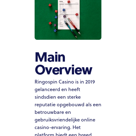
Main
Overview
Ringospin Casino is in 2019
gelanceerd en heeft
sindsdien een sterke
reputatie opgebouwd als een
betrouwbare en
gebruiksvriendelijke online
casino-ervaring. Het
platform biedt een breed