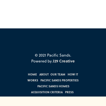
© 2021 Pacific Sands.
Powered by
J29 Creative
HOME
|
ABOUT
|
OUR TEAM
|
HOW IT
WORKS
|
PACIFIC SANDS PROPERTIES
|
PACIFIC SANDS HOMES
|
ACQUISITION CRITERIA
|
PRESS
|
PACIFIC SANDS RYANIK HOLDINGS
|
INVEST NOW
|
INVESTOR PORTAL