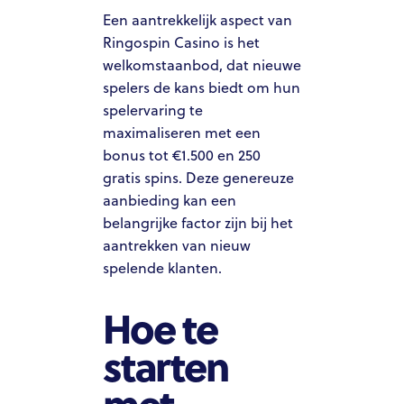
Een aantrekkelijk aspect van
Ringospin Casino is het
welkomstaanbod, dat nieuwe
spelers de kans biedt om hun
spelervaring te
maximaliseren met een
bonus tot €1.500 en 250
gratis spins. Deze genereuze
aanbieding kan een
belangrijke factor zijn bij het
aantrekken van nieuw
spelende klanten.
Hoe te
starten
met