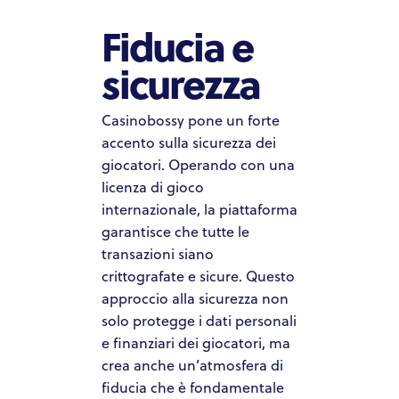
Fiducia e
sicurezza
Casinobossy pone un forte
accento sulla sicurezza dei
giocatori. Operando con una
licenza di gioco
internazionale, la piattaforma
garantisce che tutte le
transazioni siano
crittografate e sicure. Questo
approccio alla sicurezza non
solo protegge i dati personali
e finanziari dei giocatori, ma
crea anche un’atmosfera di
fiducia che è fondamentale