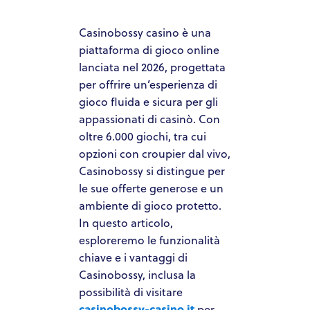
Casinobossy casino è una
piattaforma di gioco online
lanciata nel 2026, progettata
per offrire un’esperienza di
gioco fluida e sicura per gli
appassionati di casinò. Con
oltre 6.000 giochi, tra cui
opzioni con croupier dal vivo,
Casinobossy si distingue per
le sue offerte generose e un
ambiente di gioco protetto.
In questo articolo,
esploreremo le funzionalità
chiave e i vantaggi di
Casinobossy, inclusa la
possibilità di visitare
casinobossy-casino.it
per