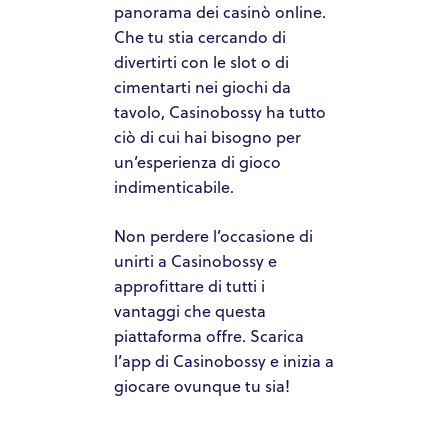
panorama dei casinò online.
Che tu stia cercando di
divertirti con le slot o di
cimentarti nei giochi da
tavolo, Casinobossy ha tutto
ciò di cui hai bisogno per
un’esperienza di gioco
indimenticabile.
Non perdere l’occasione di
unirti a Casinobossy e
approfittare di tutti i
vantaggi che questa
piattaforma offre. Scarica
l’app di Casinobossy e inizia a
giocare ovunque tu sia!