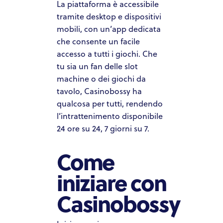
La piattaforma è accessibile
tramite desktop e dispositivi
mobili, con un’app dedicata
che consente un facile
accesso a tutti i giochi. Che
tu sia un fan delle slot
machine o dei giochi da
tavolo, Casinobossy ha
qualcosa per tutti, rendendo
l’intrattenimento disponibile
24 ore su 24, 7 giorni su 7.
Come
iniziare con
Casinobossy