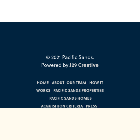
© 2021 Pacific Sands.
Powered by
J29 Creative
HOME
|
ABOUT
|
OUR TEAM
|
HOW IT
WORKS
|
PACIFIC SANDS PROPERTIES
|
PACIFIC SANDS HOMES
|
ACQUISITION CRITERIA
|
PRESS
|
PACIFIC SANDS RYANIK HOLDINGS
|
INVEST NOW
|
INVESTOR PORTAL
Instagram
Facebook
Twitter
LinkedIn