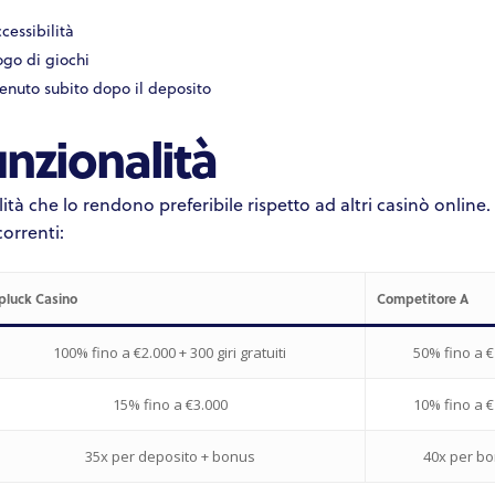
cessibilità
go di giochi
nvenuto subito dopo il deposito
unzionalità
ità che lo rendono preferibile rispetto ad altri casinò online
correnti:
pluck Casino
Competitore A
100% fino a €2.000 + 300 giri gratuiti
50% fino a €
15% fino a €3.000
10% fino a €
35x per deposito + bonus
40x per b