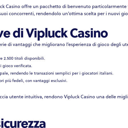
luck Casino offre un pacchetto di benvenuto particolarment
suoi concorrenti, rendendolo un’ottima scelta per i nuovi gio
ve di Vipluck Casino
rie di vantaggi che migliorano l’esperienza di gioco degli uten
 2.500 titoli disponibili.
i gioco verificata.
le, rendendo le transazioni semplici per i giocatori italiani.
i più fedeli, con vantaggi esclusivi.
cia utente intuitiva, rendono Vipluck Casino una delle miglio
sicurezza