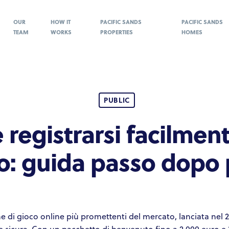
OUR
HOW IT
PACIFIC SANDS
PACIFIC SANDS
TEAM
WORKS
PROPERTIES
HOMES
PUBLIC
registrarsi facilmen
o: guida passo dopo
e di gioco online più promettenti del mercato, lanciata nel 20
sicura. Con un pacchetto di benvenuto fino a 2.000 euro e 300 g