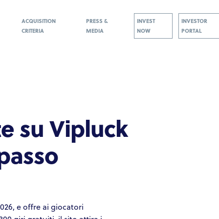
ACQUISITION
PRESS &
INVEST
INVESTOR
CRITERIA
MEDIA
NOW
PORTAL
te su Vipluck
 passo
26, e offre ai giocatori
iri gratuiti, il sito attira i