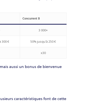
Concurrent B
+
3 000+
à 300 €
50% jusqu’à 250 €
x30
 mais aussi un bonus de bienvenue
usieurs caractéristiques font de cette