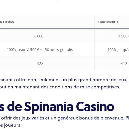
a Casino
Concurrent A
6 000+
4 500
100% jusqu’à 500 € + 150 tours gratuits
100% jusqu’
x35
x40
pinania offre non seulement un plus grand nombre de jeux,
tout en maintenant des conditions de mise compétitives.
s de Spinania Casino
offrir des jeux variés et un généreux bonus de bienvenue. Pl
s joueurs :