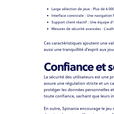
Large sélection de jeux : Plus de 6 000
Interface conviviale : Une navigation f
Support client réactif : Une équipe d’
Mesures de sécurité avancées : L’auth
Ces caractéristiques ajoutent une val
aussi une tranquillité d’esprit aux jou
Confiance et s
La sécurité des utilisateurs est une 
assure une régulation stricte et un 
protéger les données personnelles et 
toute confiance, sachant que leurs i
En outre, Spinania encourage le jeu r