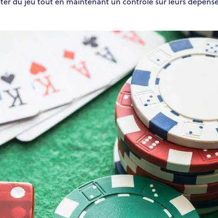
fiter du jeu tout en maintenant un contrôle sur leurs dépense