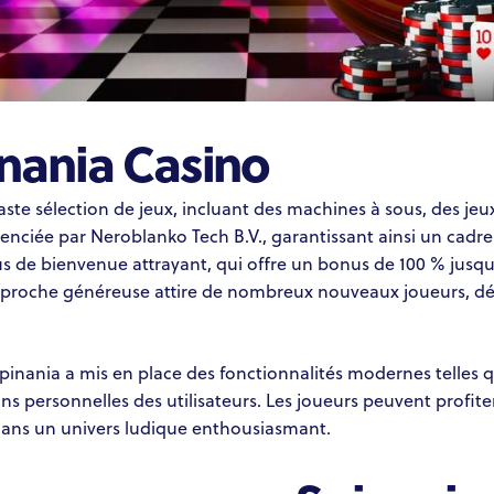
nania Casino
aste sélection de jeux, incluant des machines à sous, des je
cenciée par Neroblanko Tech B.V., garantissant ainsi un cadre 
s de bienvenue attrayant, qui offre un bonus de 100 % jusqu’à
pproche généreuse attire de nombreux nouveaux joueurs, dési
Spinania a mis en place des fonctionnalités modernes telles q
ons personnelles des utilisateurs. Les joueurs peuvent profi
 dans un univers ludique enthousiasmant.