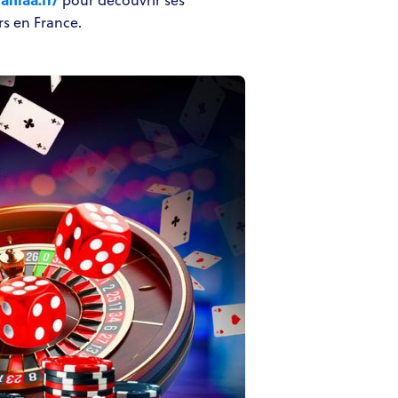
rs en France.