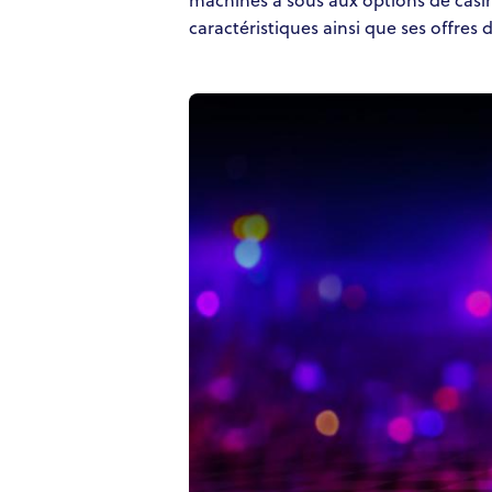
caractéristiques ainsi que ses offres
Hit enter to search or ESC to close