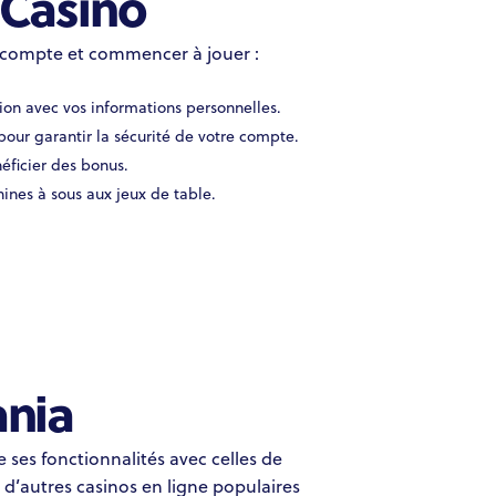
Casino
re compte et commencer à jouer :
ption avec vos informations personnelles.
pour garantir la sécurité de votre compte.
ficier des bonus.
hines à sous aux jeux de table.
ania
 ses fonctionnalités avec celles de
 d’autres casinos en ligne populaires