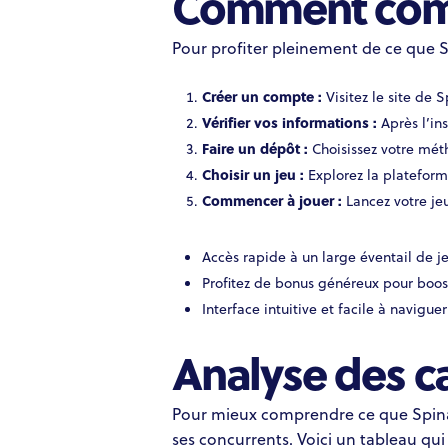
Comment comm
Pour profiter pleinement de ce que S
Créer un compte :
Visitez le site de 
Vérifier vos informations :
Après l’in
Faire un dépôt :
Choisissez votre mét
Choisir un jeu :
Explorez la plateforme
Commencer à jouer :
Lancez votre jeu
Accès rapide à un large éventail de j
Profitez de bonus généreux pour boos
Interface intuitive et facile à naviguer
Analyse des c
Pour mieux comprendre ce que Spinania
ses concurrents. Voici un tableau qui