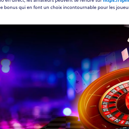
 de bonus qui en font un choix incontournable pour les joueu