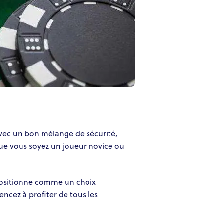
vec un bon mélange de sécurité,
Que vous soyez un joueur novice ou
 positionne comme un choix
ncez à profiter de tous les