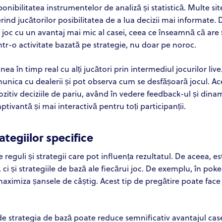
ponibilitatea instrumentelor de analiză și statistică. Multe sit
erind jucătorilor posibilitatea de a lua decizii mai informate.
 joc cu un avantaj mai mic al casei, ceea ce înseamnă că are
ntr-o activitate bazată pe strategie, nu doar pe noroc.
ea în timp real cu alți jucători prin intermediul jocurilor liv
munica cu dealerii și pot observa cum se desfășoară jocul. 
 pozitiv deciziile de pariu, având în vedere feedback-ul și di
ptivantă și mai interactivă pentru toți participanții.
rategiilor specifice
 reguli și strategii care pot influența rezultatul. De aceea, est
ci și strategiile de bază ale fiecărui joc. De exemplu, în poker
i maximiza șansele de câștig. Acest tip de pregătire poate face
e strategia de bază poate reduce semnificativ avantajul casei