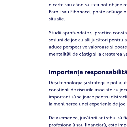
o carte sau când să stea pot obține 
Paroli sau Fibonacci, poate adăuga o
situație.
Studii aprofundate și practica constan
sesiuni de joc cu alți jucători pentru 
aduce perspective valoroase și poate
mentalități de câștig și la creșterea 
Importanța responsabilităț
Deși tehnologia și strategiile pot aju
conștienți de riscurile asociate cu jo
important să se joace pentru distracț
la menținerea unei experiențe de joc
De asemenea, jucătorii ar trebui să f
profesională sau financiară, este imp