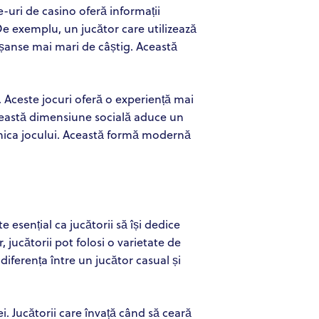
e-uri de casino oferă informații
 De exemplu, un jucător care utilizează
 șanse mai mari de câștig. Această
e. Aceste jocuri oferă o experiență mai
Această dimensiune socială aduce un
namica jocului. Această formă modernă
e esențial ca jucătorii să își dedice
, jucătorii pot folosi o varietate de
 diferența între un jucător casual și
. Jucătorii care învață când să ceară