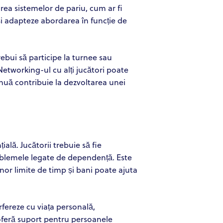
ea sistemelor de pariu, cum ar fi
și adapteze abordarea în funcție de
rebui să participe la turnee sau
. Networking-ul cu alți jucători poate
nuă contribuie la dezvoltarea unei
ală. Jucătorii trebuie să fie
problemele legate de dependență. Este
nor limite de timp și bani poate ajuta
rfereze cu viața personală,
 oferă suport pentru persoanele