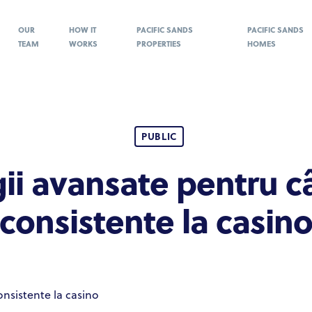
OUR
HOW IT
PACIFIC SANDS
PACIFIC SANDS
TEAM
WORKS
PROPERTIES
HOMES
PUBLIC
ii avansate pentru c
consistente la casin
onsistente la casino