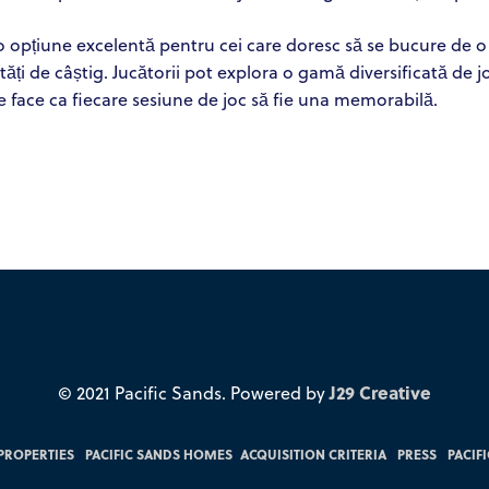
 opțiune excelentă pentru cei care doresc să se bucure de o 
ități de câștig. Jucătorii pot explora o gamă diversificată de 
 face ca fiecare sesiune de joc să fie una memorabilă.
© 2021 Pacific Sands. Powered by
J29 Creative
 PROPERTIES
|
PACIFIC SANDS HOMES
|
ACQUISITION CRITERIA
|
PRESS
|
PACIF