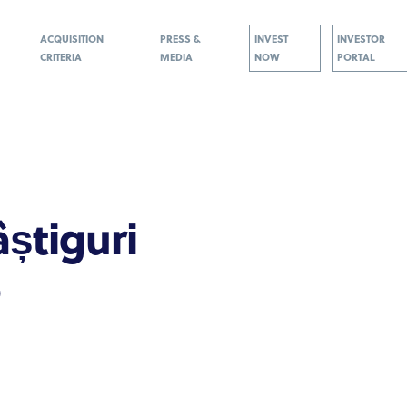
ACQUISITION
PRESS &
INVEST
INVESTOR
CRITERIA
MEDIA
NOW
PORTAL
âștiguri
o