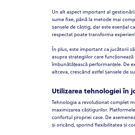
Un alt aspect important al gestionării 
sume fixe, până la metode mai compl
șansele de câștig, dar este esențial ca
respectat poate transforma experiența 
În plus, este important ca jucătorii s
asupra strategiilor care funcționează și
îmbunătățească performanțele. De exe
altceva, crescând astfel șansele de s
Utilizarea tehnologiei în 
Tehnologia a revoluționat complet mod
maximizarea câștigurilor. Platformele 
confortul propriei case. De asemenea,
și oricând, sporind flexibilitatea și co