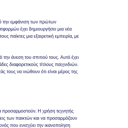
πό την εμφάνιση των πρώτων
ατφορμών έχει δημιουργήσει μια νέα
υς παίκτες μια εξαιρετική εμπειρία, με
 την άνεση του σπιτιού τους. Αυτό έχει
δες διαφορετικούς τίτλους παιχνιδιών.
ς τους να νιώθουν ότι είναι μέρος της
ι να προσαρμοστούν. Η χρήση τεχνητής
σεις των παικτών και να προσαρμόζουν
ονός που ενισχύει την ικανοποίηση