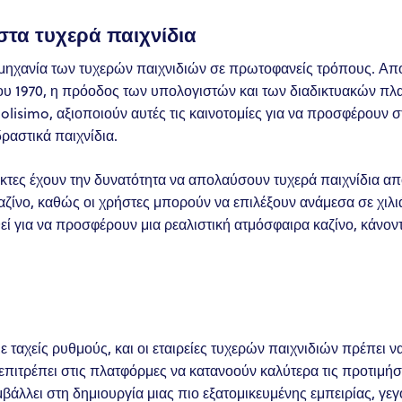
 στα τυχερά παιχνίδια
ιομηχανία των τυχερών παιχνιδιών σε πρωτοφανείς τρόπους. Α
του 1970, η πρόοδος των υπολογιστών και των διαδικτυακών πλ
lisimo, αξιοποιούν αυτές τις καινοτομίες για να προσφέρουν στο
ραστικά παιχνίδια.
ίκτες έχουν την δυνατότητα να απολαύσουν τυχερά παιχνίδια από
ζίνο, καθώς οι χρήστες μπορούν να επιλέξουν ανάμεσα σε χιλιά
ί για να προσφέρουν μια ρεαλιστική ατμόσφαιρα καζίνο, κάνοντά
 με ταχείς ρυθμούς, και οι εταιρείες τυχερών παιχνιδιών πρέπε
πιτρέπει στις πλατφόρμες να κατανοούν καλύτερα τις προτιμή
βάλλει στη δημιουργία μιας πιο εξατομικευμένης εμπειρίας, γεγ