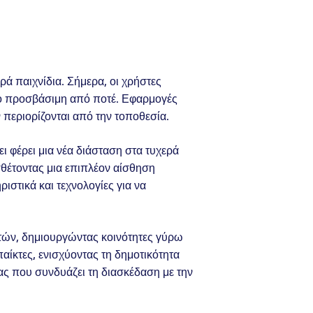
ά παιχνίδια. Σήμερα, οι χρήστες
ιο προσβάσιμη από ποτέ. Εφαρμογές
 περιορίζονται από την τοποθεσία.
ι φέρει μια νέα διάσταση στα τυχερά
σθέτοντας μια επιπλέον αίσθηση
ιστικά και τεχνολογίες για να
κτών, δημιουργώντας κοινότητες γύρω
αίκτες, ενισχύοντας τη δημοτικότητα
ας που συνδυάζει τη διασκέδαση με την