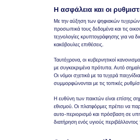
Η ασφάλεια και οι ρυθμισ
Με την αύξηση των ψηφιακών τυχερών π
προσωπικά τους δεδομένα και τις οικ
τεχνολογίες κρυπτογράφησης για να δ
κακόβουλες επιθέσεις.
Ταυτόχρονα, οι κυβερνητικοί κανονισμο
με συγκεκριμένα πρότυπα. Αυτό σημαίνε
Οι νόμοι σχετικά με τα τυχερά παιχνίδι
συμμορφώνονται με τις τοπικές ρυθμίσε
Η ευθύνη των παικτών είναι επίσης ση
εθισμού. Οι πλατφόρμες πρέπει να πα
αυτο-περιορισμό και πρόσβαση σε υπη
διατήρηση ενός υγιούς περιβάλλοντος 