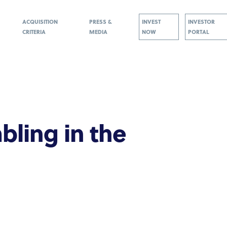
ACQUISITION
PRESS &
INVEST
INVESTOR
CRITERIA
MEDIA
NOW
PORTAL
bling in the