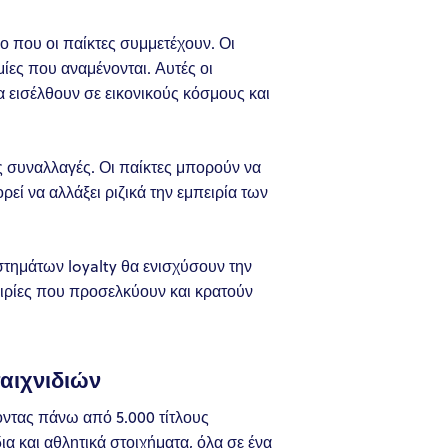
ο που οι παίκτες συμμετέχουν. Οι
μίες που αναμένονται. Αυτές οι
α εισέλθουν σε εικονικούς κόσμους και
ς συναλλαγές. Οι παίκτες μπορούν να
πορεί να αλλάξει ριζικά την εμπειρία των
τημάτων loyalty θα ενισχύσουν την
ιρίες που προσελκύουν και κρατούν
αιχνιδιών
ντας πάνω από 5.000 τίτλους
α και αθλητικά στοιχήματα, όλα σε ένα