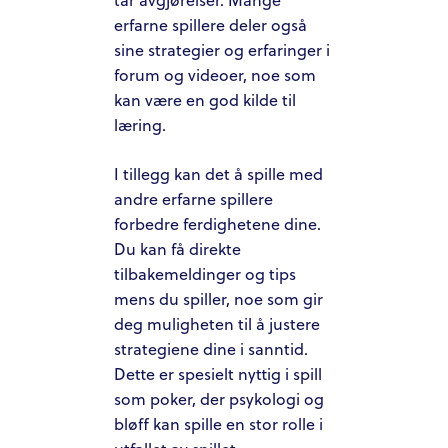
erfarne spillere deler også
HOME
sine strategier og erfaringer i
forum og videoer, noe som
ABOUT US
kan være en god kilde til
OUR TEAM
læring.
HOW IT WORKS
I tillegg kan det å spille med
PACIFIC SANDS PROPERTIES
andre erfarne spillere
forbedre ferdighetene dine.
PACIFIC SANDS HOMES
Du kan få direkte
tilbakemeldinger og tips
ACQUISITION CRITERIA
mens du spiller, noe som gir
PRESS & MEDIA
deg muligheten til å justere
strategiene dine i sanntid.
PACIFIC SANDS RYANIK HOLDINGS
Dette er spesielt nyttig i spill
INVEST NOW
som poker, der psykologi og
bløff kan spille en stor rolle i
PACIFIC SANDS RYANI
INVESTOR PORTAL