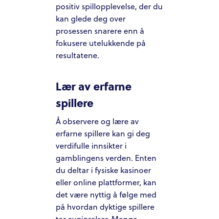
positiv spillopplevelse, der du
kan glede deg over
prosessen snarere enn å
fokusere utelukkende på
resultatene.
Lær av erfarne
spillere
Å observere og lære av
erfarne spillere kan gi deg
verdifulle innsikter i
gamblingens verden. Enten
du deltar i fysiske kasinoer
eller online plattformer, kan
det være nyttig å følge med
på hvordan dyktige spillere
tar avgjørelser. Mange