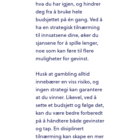
hva du har igjen, og hindrer
deg fra å bruke hele
budsjettet på én gang. Ved å
ha en strategisk tilnærming
til innsatsene dine, øker du
sjansene for å spille lenger,
noe som kan føre til flere
muligheter for gevinst.
Husk at gambling alltid
innebærer en viss risiko, og
ingen strategi kan garantere
at du vinner. Likevel, ved å
sette et budsjett og følge det,
kan du være bedre forberedt
på å håndtere både gevinster
og tap. En disiplinert
tilnærming kan skape en mer