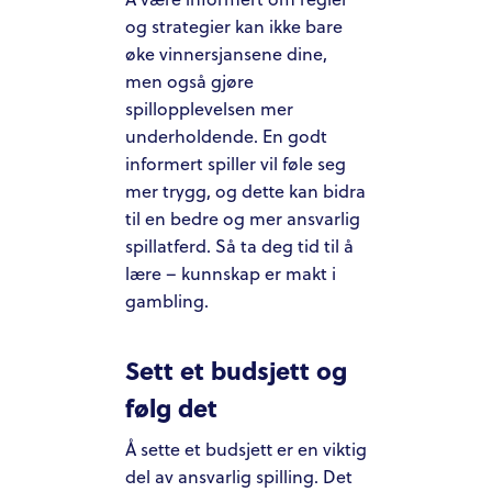
og strategier kan ikke bare
øke vinnersjansene dine,
men også gjøre
spillopplevelsen mer
underholdende. En godt
informert spiller vil føle seg
mer trygg, og dette kan bidra
til en bedre og mer ansvarlig
spillatferd. Så ta deg tid til å
lære – kunnskap er makt i
gambling.
Sett et budsjett og
følg det
Å sette et budsjett er en viktig
del av ansvarlig spilling. Det