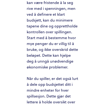
kan være fristende å la seg
rive med i spenningen, men
ved å definere et klart
budsjett, kan du minimere
tapene dine og opprettholde
kontrollen over spillingen.
Start med å bestemme hvor
mye penger du er villig til å
bruke, og ikke overskrid dette
beløpet. Dette kan hjelpe
deg å unngå unødvendige
økonomiske problemer.
Når du spiller, er det også lurt
å dele opp budsjettet ditt i
mindre enheter for hver
spillsesjon. Dette gjør det
lettere å holde oversikt over