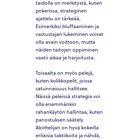
taidolla on merkitystä, kuten
pokerissa, strateginen
HOME
ajattelu on tärkeää.
ABOUT US
Esimerkiksi bluffaaminen ja
vastustajan lukeminen voivat
OUR TEAM
olla avain voittoon, mutta
HOW IT WORKS
näiden taitojen oppiminen
vaatii aikaa ja harjoitusta.
PACIFIC SANDS PROPERTIES
Toisaalta on myös pelejä,
PACIFIC SANDS HOMES
kuten kolikkopelit, joissa
ACQUISITION CRITERIA
satunnaisuus hallitsee.
Näissä peleissä strategia voi
PRESS & MEDIA
olla enemmänkin
rahankäytön hallintaa, kuten
PACIFIC SANDS RYANIK HOLDINGS
panostuksen säätely.
INVEST NOW
Aloittelijan on hyvä kokeilla
PACIFIC SANDS RYANI
erilaisia taktiikoita ja nähdä,
INVESTOR PORTAL