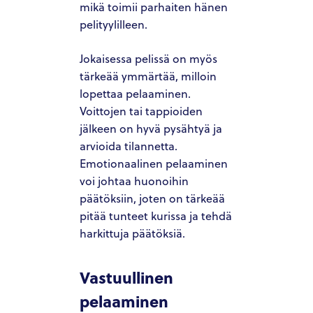
HOLDINGS
mikä toimii parhaiten hänen
pelityylilleen.
Jokaisessa pelissä on myös
tärkeää ymmärtää, milloin
lopettaa pelaaminen.
Voittojen tai tappioiden
jälkeen on hyvä pysähtyä ja
arvioida tilannetta.
Emotionaalinen pelaaminen
voi johtaa huonoihin
päätöksiin, joten on tärkeää
pitää tunteet kurissa ja tehdä
harkittuja päätöksiä.
Vastuullinen
pelaaminen