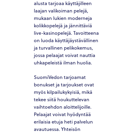
alusta tarjoaa käyttäjilleen
laajan valikoiman pelejä,
mukaan lukien moderneja
kolikkopelejä ja jännittäviä
live-kasinopelejä. Tavoitteena
on luoda käyttäjäystävällinen
ja turvallinen pelikokemus,
jossa pelaajat voivat nauttia
uhkapeleistä ilman huolia.
SuomiVedon tarjoamat
bonukset ja tarjoukset ovat
myös kilpailukykyisiä, mikä
tekee siitä houkuttelevan
vaihtoehdon aloittelijoille.
Pelaajat voivat hyödyntää
erilaisia etuja heti palvelun
avautuessa. Yhteisön