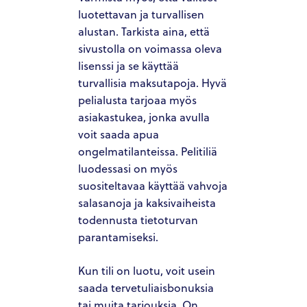
luotettavan ja turvallisen
alustan. Tarkista aina, että
sivustolla on voimassa oleva
lisenssi ja se käyttää
turvallisia maksutapoja. Hyvä
pelialusta tarjoaa myös
asiakastukea, jonka avulla
voit saada apua
ongelmatilanteissa. Pelitiliä
luodessasi on myös
suositeltavaa käyttää vahvoja
salasanoja ja kaksivaiheista
todennusta tietoturvan
parantamiseksi.
Kun tili on luotu, voit usein
saada tervetuliaisbonuksia
tai muita tarjouksia. On