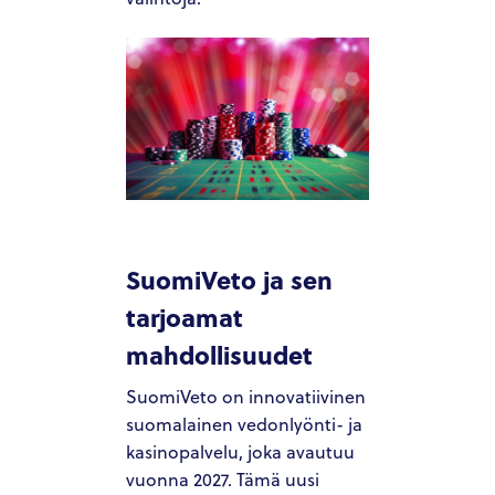
SuomiVeto ja sen
tarjoamat
mahdollisuudet
SuomiVeto on innovatiivinen
suomalainen vedonlyönti- ja
kasinopalvelu, joka avautuu
vuonna 2027. Tämä uusi