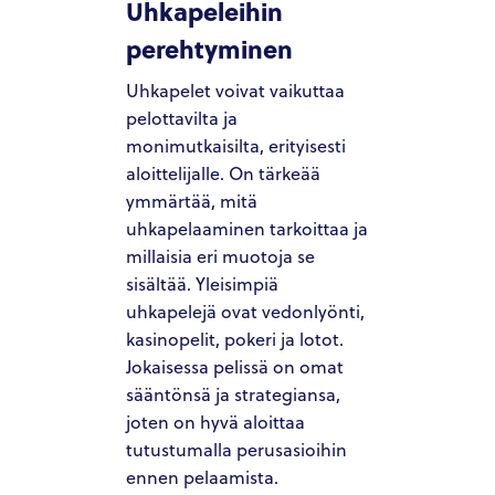
Uhkapeleihin
perehtyminen
Uhkapelet voivat vaikuttaa
pelottavilta ja
monimutkaisilta, erityisesti
aloittelijalle. On tärkeää
ymmärtää, mitä
uhkapelaaminen tarkoittaa ja
millaisia eri muotoja se
sisältää. Yleisimpiä
uhkapelejä ovat vedonlyönti,
kasinopelit, pokeri ja lotot.
Jokaisessa pelissä on omat
sääntönsä ja strategiansa,
joten on hyvä aloittaa
tutustumalla perusasioihin
ennen pelaamista.