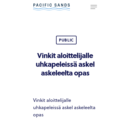
Hit enter to search or ESC to
close
PUBLIC
Vinkit aloittelijalle
uhkapeleissä askel
askeleelta opas
Vinkit aloittelijalle
uhkapeleissä askel askeleelta
opas