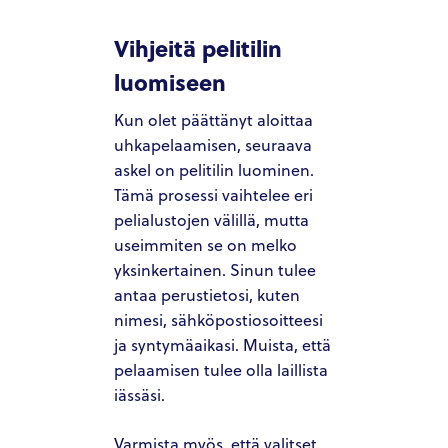
Vihjeitä pelitilin
luomiseen
Kun olet päättänyt aloittaa
uhkapelaamisen, seuraava
askel on pelitilin luominen.
Tämä prosessi vaihtelee eri
pelialustojen välillä, mutta
useimmiten se on melko
yksinkertainen. Sinun tulee
antaa perustietosi, kuten
nimesi, sähköpostiosoitteesi
ja syntymäaikasi. Muista, että
pelaamisen tulee olla laillista
iässäsi.
Varmista myös, että valitset