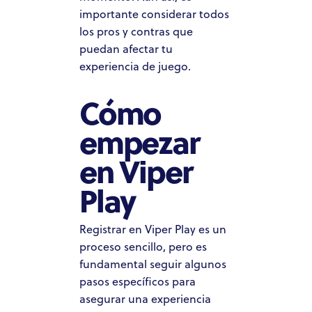
importante considerar todos
los pros y contras que
puedan afectar tu
experiencia de juego.
Cómo
empezar
en Viper
Play
Registrar en Viper Play es un
proceso sencillo, pero es
fundamental seguir algunos
pasos específicos para
asegurar una experiencia