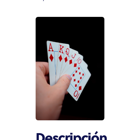
Descripción