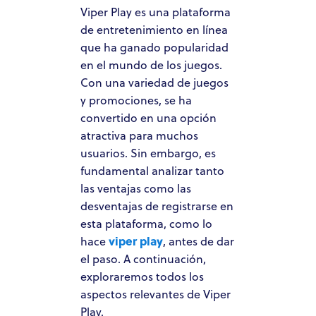
Viper Play es una plataforma
de entretenimiento en línea
que ha ganado popularidad
en el mundo de los juegos.
Con una variedad de juegos
y promociones, se ha
convertido en una opción
atractiva para muchos
usuarios. Sin embargo, es
fundamental analizar tanto
las ventajas como las
desventajas de registrarse en
esta plataforma, como lo
hace
viper play
, antes de dar
el paso. A continuación,
exploraremos todos los
aspectos relevantes de Viper
Play.