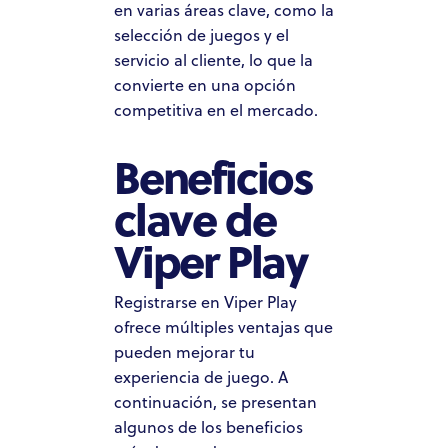
en varias áreas clave, como la
selección de juegos y el
servicio al cliente, lo que la
convierte en una opción
competitiva en el mercado.
Beneficios
clave de
Viper Play
Registrarse en Viper Play
ofrece múltiples ventajas que
pueden mejorar tu
experiencia de juego. A
continuación, se presentan
algunos de los beneficios