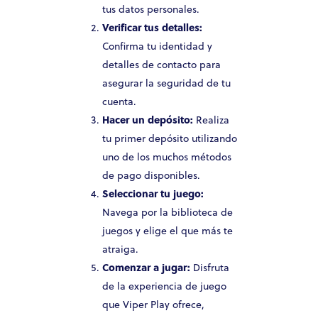
tus datos personales.
Verificar tus detalles:
Confirma tu identidad y
detalles de contacto para
asegurar la seguridad de tu
cuenta.
Hacer un depósito:
Realiza
tu primer depósito utilizando
uno de los muchos métodos
de pago disponibles.
Seleccionar tu juego:
Navega por la biblioteca de
juegos y elige el que más te
atraiga.
Comenzar a jugar:
Disfruta
de la experiencia de juego
que Viper Play ofrece,