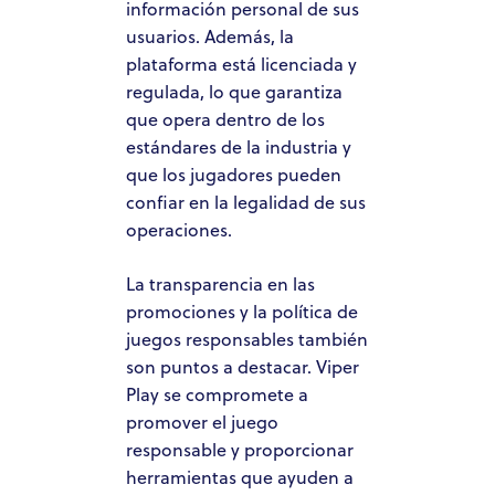
información personal de sus
usuarios. Además, la
plataforma está licenciada y
regulada, lo que garantiza
que opera dentro de los
estándares de la industria y
que los jugadores pueden
confiar en la legalidad de sus
operaciones.
La transparencia en las
promociones y la política de
juegos responsables también
son puntos a destacar. Viper
Play se compromete a
promover el juego
responsable y proporcionar
herramientas que ayuden a