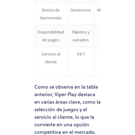
PRESS & MEDIA
Bonos de
Generosos
Moderados
Ba
bienvenida
PACIFIC SANDS RYANIK HOLDINGS
INVEST NOW
Disponibilidad
Rápidos y
Pocos
Le
de pagos
variados
PACIFIC SANDS RYANI
INVESTOR PORTAL
HOLDINGS
Servicio al
24/7
Limitado
S
cliente
hor
lab
Como se observa en la tabla
anterior, Viper Play destaca
en varias áreas clave, como la
selección de juegos y el
servicio al cliente, lo que la
convierte en una opción
competitiva en el mercado.