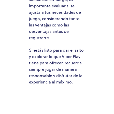
importante evaluar si se
ajusta a tus necesidades de
juego, considerando tanto
las ventajas como las
desventajas antes de
registrarte.
Si estás listo para dar el salto
y explorar lo que Viper Play
tiene para ofrecer, recuerda
siempre jugar de manera
responsable y disfrutar de la
experiencia al máximo.