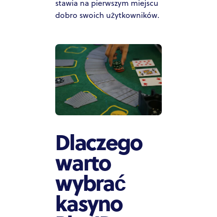
stawia na pierwszym miejscu
dobro swoich użytkowników.
Dlaczego
warto
wybrać
kasyno