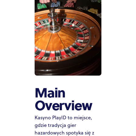
Main
Overview
Kasyno PlayID to miejsce,
gdzie tradycja gier
hazardowych spotyka się z