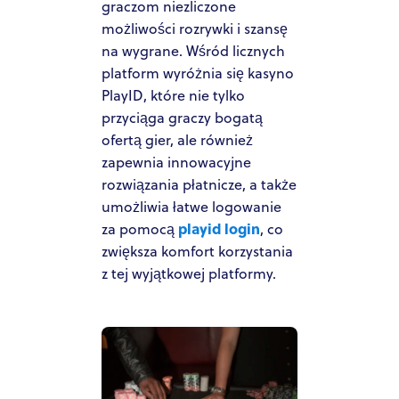
graczom niezliczone
możliwości rozrywki i szansę
na wygrane. Wśród licznych
platform wyróżnia się kasyno
PlayID, które nie tylko
przyciąga graczy bogatą
ofertą gier, ale również
zapewnia innowacyjne
rozwiązania płatnicze, a także
umożliwia łatwe logowanie
za pomocą
playid login
, co
zwiększa komfort korzystania
z tej wyjątkowej platformy.