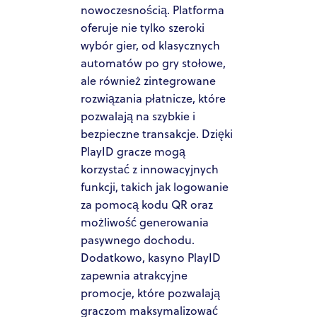
nowoczesnością. Platforma
oferuje nie tylko szeroki
wybór gier, od klasycznych
automatów po gry stołowe,
ale również zintegrowane
rozwiązania płatnicze, które
pozwalają na szybkie i
bezpieczne transakcje. Dzięki
PlayID gracze mogą
korzystać z innowacyjnych
funkcji, takich jak logowanie
za pomocą kodu QR oraz
możliwość generowania
pasywnego dochodu.
Dodatkowo, kasyno PlayID
zapewnia atrakcyjne
promocje, które pozwalają
graczom maksymalizować