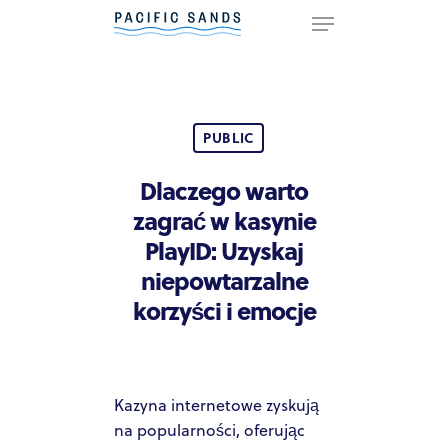
Hit enter to search or ESC to
close
PUBLIC
Dlaczego warto
zagrać w kasynie
PlayID: Uzyskaj
niepowtarzalne
korzyści i emocje
Kazyna internetowe zyskują
na popularności, oferując