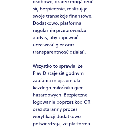
osobowe, gracze mogą czuć
się bezpiecznie, realizując
swoje transakcje finansowe.
Dodatkowo, platforma
regularnie przeprowadza
audyty, aby zapewnić
uczciwość gier oraz
transparentność działań.
Wszystko to sprawia, że
PlayID staje się godnym
zaufania miejscem dla
każdego miłośnika gier
hazardowych. Bezpieczne
logowanie poprzez kod QR
oraz staranny proces
weryfikacji dodatkowo
potwierdzają, że platforma