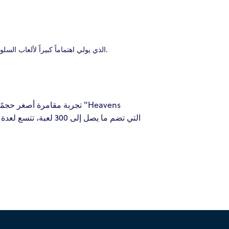
يقدم موقع Mr. Sloty، الذي يولي اهتماماً كبيراً لألعاب السلوتس على الإنترنت، مجموعة ضخمة من السلوتس، وجوائز كبرى حديثة، بالإضافة إلى مكافآت خاصة.