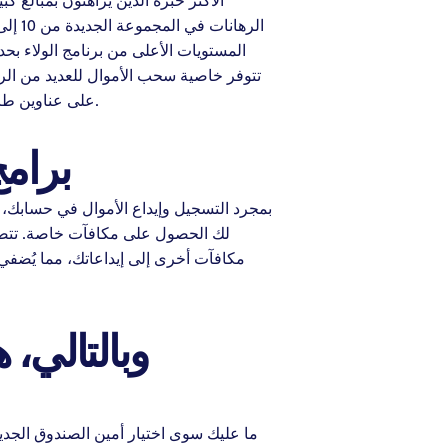
الرهانات في المجموعة الجديدة من 10 إلى 20 جنيهًا إسترلينيًا بعد المراهنة واستيفاء شروط التحقق.
المستويات الأعلى من برنامج الولاء بحد
تتوفر خاصية سحب الأموال للعديد من الري
البحث وضغط التاجر وعلامات المجموعات الوصول مباشرةً إلى الألعاب، حيث يحتوي Megaways على عناوين طاولات كلاسيكية.
برام
لك الحصول على مكافآت خاصة. تتضمن
مكافآت أخرى إلى إيداعاتك، مما يُضفي م
وبالتالي، 
ما عليك سوى اختيار أمين الصندوق الجديد،