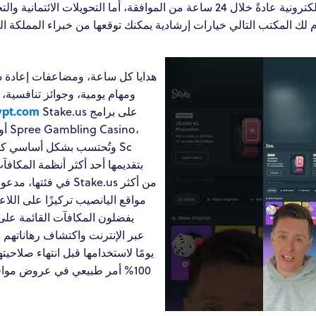
الطلب الجديد. تظهر أرباح المحفظة الإلكترونية عادةً خلال 24 ساعة من الموافقة،
ومهام يومية، وجوائز تنافسية، م
ypt.com
Stake.us على برامج
وتُحتسب بشكل أساسي ك Sc
مواقع اليانصيب تركيزًا على اللاع
يفضلون المكافآت القائمة على ا
يومًا لاستخدامها قبل انتهاء صلاحيته
أمر طبيعي في عروض مواقع الم