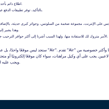
اطلاع دائم بأحدث ما يميز تجربة الكازينو المحلي الخاص بك.
بالتأكيد، توفر تطبيقات الدفع عبر الإنترنت مخزونًا مجانيًا تمامًا بعد التسجيل.
وهذا يشير إلى مدى أمان ونزاهة كل كازينو على الإنترنت.
الأمر متروك لك للاستفادة منها، ولهذا السبب أشرنا إلى أكثر حوافز الترحيب جاذبية أعلاه، والتي يمكنك الحصول عليها الآن.
 "Air" تجربة مقامرة أصغر حجمًا وأكثر خصوصية من "Heavens
ويجب عليه استيفاء معايير محددة للحصول على ترخيص.