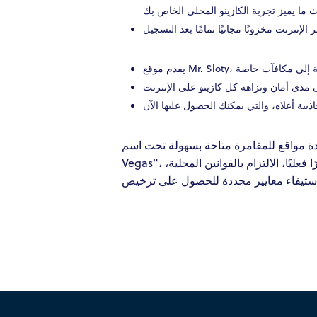
ستجد ليس موقعًا واحدًا، بل عدة مواقع للمقامرة متاحة بسهولة تحت اسم "Air". تقدم
Vegas"، التي تضم ما يصل إلى 300 لعبة، تتسع لعدة لاعبين. يجب على أي وكيل مراهنات، سواء كان موقعًا إلكترونيًا أو متجرًا فعليًا، الالتزام بالقوانين المحلية،