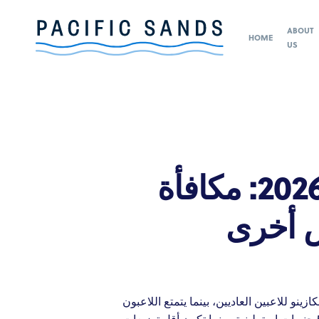
ABOUT
HOME
US
أفضل حوافز كازينوهات الإنترنت لعام 2026: مكافأة
ض أخرى
رهانات المجانية بنسبة 100%. تُتاح القيود المالية في الكازينو للاعبين العاديين، بينما يتمتع اللاعبون
الأكثر خبرة الذين يراهنون بمبالغ كبيرة بمرونة أكبر. تبدأ الرهانات الدنيا مع العديد من النصائح التقليدية من 5 جنيهات إسترلينية، بينما تكون أقل توزيعات