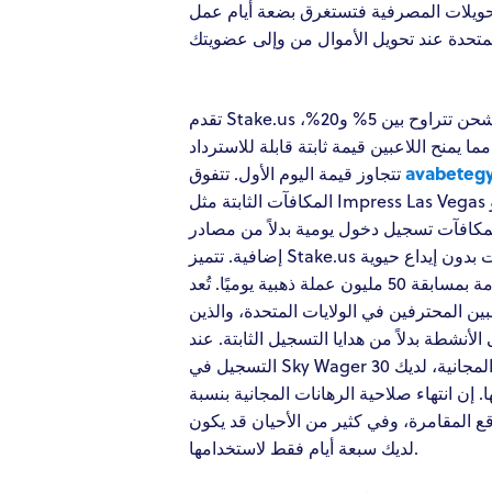
 أما التحويلات الائتمانية والتحويلات المصرفية فتستغرق بضعة أيام عمل
تقدم Stake.us هدايا كل ساعة، ومضاعفات إعادة شحن تتراوح بين 5% و20%،
ما يمنح اللاعبين قيمة ثابتة قابلة للاسترداد
تتجاوز قيمة اليوم الأول. تتفوق
avabeteg
المكافآت الثابتة مثل Impress Las Vegas أو Spree Gambling Casino،
مكافآت تسجيل دخول يومية بدلاً من مصادر
إضافية. تتميز Stake.us بتقديمها أحد أكثر أنظمة المكافآت بدون إيداع حيوية
في فئتها، مدعومة بمسابقة 50 مليون عملة ذهبية يوميًا. تُعد Stake.us من أكثر
بين المحترفين في الولايات المتحدة، والذين
لأنشطة بدلاً من هدايا التسجيل الثابتة. عند
التسجيل في Sky Wager عبر الإنترنت واكتشاف رهاناتهم المجانية، لديك 30
ا. إن انتهاء صلاحية الرهانات المجانية بنسبة
100% قامرة، وفي كثير من الأحيان قد يكون
لديك سبعة أيام فقط لاستخدامها.