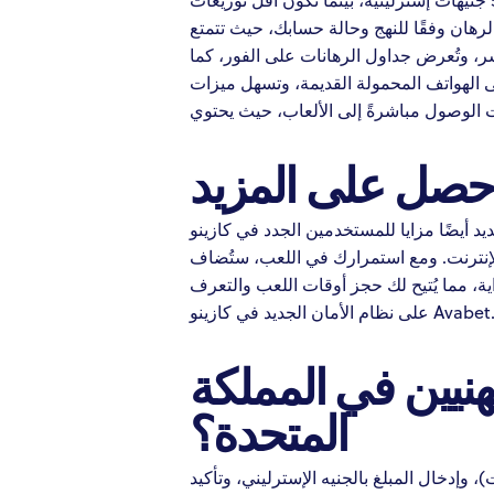
Hit enter to search or ESC to close
لرهان وفقًا للنهج وحالة حسابك، حيث تتمتع
شر، وتُعرض جداول الرهانات على الفور، كما
لى الهواتف المحمولة القديمة، وتسهل ميزات
حصل على المزيد
يُقدّم برنامج القبول الجديد أيضًا مزايا للمستخدمين الجدد في كازينو Avabet. فأة ترحيبية مميزة تُتيح
لإنترنت. ومع استمرارك في اللعب، ستُضاف
ية، مما يُتيح لك حجز أوقات اللعب والتعرف
على نظام الأمان الجديد في كازينو Avabet
مهنيين في المملكة
المتحدة؟
 وإدخال المبلغ بالجنيه الإسترليني، وتأكيد