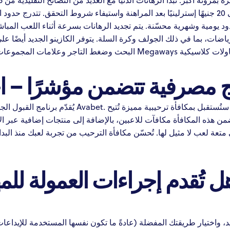
تتدرج حدود ا
ود يومية وشهرية محسّنة. يتم تجديد الرهانات بسرعة أثناء اللعب المبا
اضات، بما في ذلك الجولف وكرة السلة. يتوفر الكازينو الجديد أيضًا ع
ج مصرفية تتضمن مؤشرًا – ا
بمجرد التسجيل وإيداع الأموال في حسابك، ستُستقبل بمكا
 هذه المكافأة مكافآت للاعبين، بالإضافة إلى منتجات إضافية عبر ا
تعة لعب لا مثيل لها. تُحسّن مكافأة الترحيب من تجربة لعبك منذ البدا
.
هل تُقدم إجراءات العمولة لل
 واختيار طريقتك المفضلة (عادةً ما تكون نفسها المستخدمة للإيداعات)،