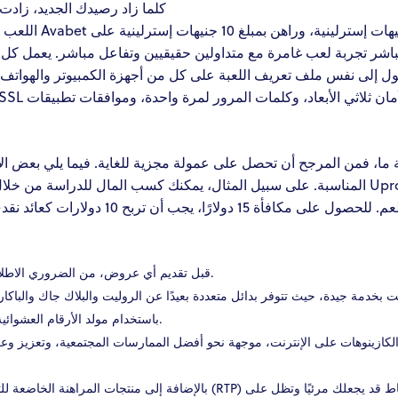
كلما زاد رصيدك الجديد، زادت 
الجديد، سجّل عضوية
 أحدث كازينو مباشر تجربة لعب غامرة مع متداولين حقيقيين وتفاعل مباشر. يعم
ما، فمن المرجح أن تحصل على عمولة مجزية للغاية. فيما يلي بعض الإج
المناسبة. على سبيل المثال، يمكنك كسب المال Upromise الائتمانية، أو ربط بطاقة خصم أو
ائتمان، أو حتى تناول الطعام من المطعم. للحص
قبل تقديم أي عروض، من الضروري الاطلاع على أحدث الشروط والأحكام ذات الصلة.
 بخدمة جيدة، حيث تتوفر بدائل متعددة بعيدًا عن الروليت والبلاك جاك والباكا
باستخدام مولد الأرقام العشوائية وستجد أنواعًا متخصصة في الوقت الفعلي.
الكازينوهات على الإنترنت، موجهة نحو أفضل الممارسات المجتمعية، وتعزيز وعي
با (RTP) بشكل واضح، سيساعد ذلك على ضمان أن النشاط قد يجعلك مرئيًا وتظل على