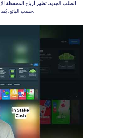
حسب البائع. يُقدم لك المكتب التالي خيارات إرشادية يمكنك توقعها من خبراء المملكة المتحدة عند تحويل الأموال من وإلى عضويتك.