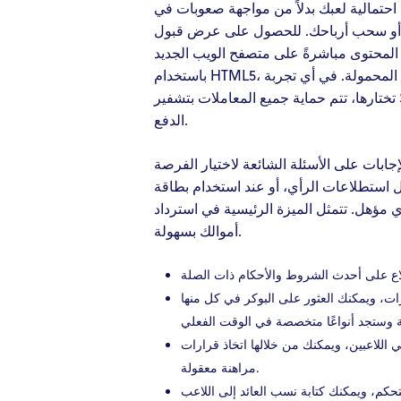
احتمالية لعبك بدلاً من مواجهة صعوبات في
اللعب أو سحب أرباحك. للحصول على عرض قبول Avabet  جديدة، وأودع 10 جنيهات إسترلينية، وراهن بمبلغ 10 جنيهات إسترلينية على
ل كل المحتوى مباشرةً على متصفح الويب الجديد
باستخدام HTML5، لذا لا حاجة إلى برامج إضافية، ويمكن الوصول إلى نفس ملف تعريف اللعبة على كل من أجهزة الكمبيوتر والهواتف المحمولة. في أي تجربة
تختارها، تتم حماية جميع المعاملات بتشفير SSL كامل ومستويات أمان إضافية تشمل الأمان ثلاثي الأبعاد، وكلمات المرور لمرة واحدة، وموافقات تطبيقات
الدفع.
ابات على الأسئلة الشائعة لاختيار الفرصة
 للدراسة من خلال استطلاعات الرأي، أو عند استخدام بطاقة
ول على مكافأة 15 دولارًا، يجب أن تربح 10 دولارات كعائد نقدي مؤهل. تتمثل الميزة الرئيسية في استرداد
أموالك بسهولة.
رات، ويمكنك العثور على البوكر في كل منها
 اللاعبين، ويمكنك من خلالها اتخاذ قرارات
مراهنة معقولة.
لإضافة إلى منتجات المراهنة الخاضعة للتحكم، ويمكنك كتابة نسب العائد إلى اللاعب