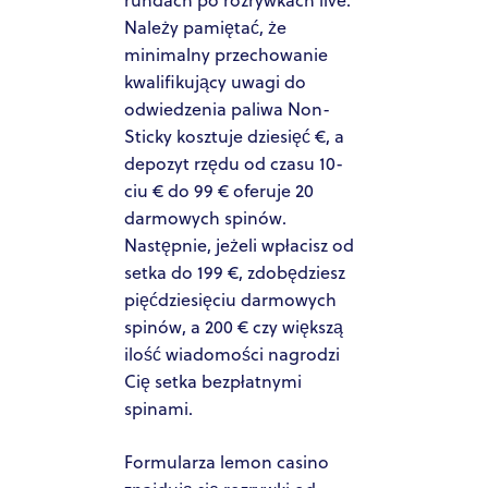
Należy pamiętać, że
minimalny przechowanie
kwalifikujący uwagi do
odwiedzenia paliwa Non-
Sticky kosztuje dziesięć €, a
depozyt rzędu od czasu 10-
ciu € do 99 € oferuje 20
darmowych spinów.
Następnie, jeżeli wpłacisz od
setka do 199 €, zdobędziesz
pięćdziesięciu darmowych
spinów, a 200 € czy większą
ilość wiadomości nagrodzi
Cię setka bezpłatnymi
spinami.
Formularza lemon casino