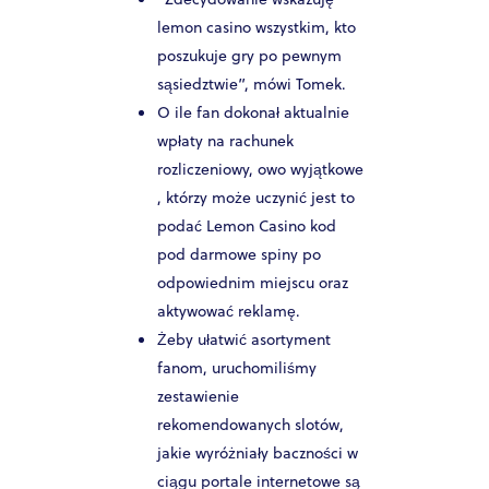
lemon casino wszystkim, kto
poszukuje gry po pewnym
sąsiedztwie”, mówi Tomek.
O ile fan dokonał aktualnie
wpłaty na rachunek
rozliczeniowy, owo wyjątkowe
, którzy może uczynić jest to
podać Lemon Casino kod
pod darmowe spiny po
odpowiednim miejscu oraz
aktywować reklamę.
Żeby ułatwić asortyment
fanom, uruchomiliśmy
zestawienie
rekomendowanych slotów,
jakie wyróżniały baczności w
ciągu portale internetowe są