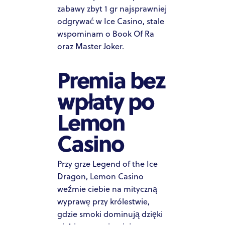
zabawy zbyt 1 gr najsprawniej
HOME
odgrywać w Ice Casino, stale
wspominam o Book Of Ra
ABOUT US
oraz Master Joker.
OUR TEAM
Premia bez
HOW IT WORKS
wpłaty po
PACIFIC SANDS PROPERTIES
Lemon
PACIFIC SANDS HOMES
Casino
ACQUISITION CRITERIA
PRESS & MEDIA
Przy grze Legend of the Ice
Dragon, Lemon Casino
PACIFIC SANDS RYANIK HOLDINGS
weźmie ciebie na mityczną
INVEST NOW
wyprawę przy królestwie,
gdzie smoki dominują dzięki
PACIFIC SANDS RYANI
INVESTOR PORTAL