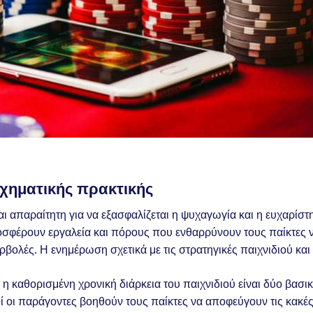
ιχηματικής πρακτικής
ι απαραίτητη για να εξασφαλίζεται η ψυχαγωγία και η ευχαρίστη
ροσφέρουν εργαλεία και πόρους που ενθαρρύνουν τους παίκτες ν
ολές. Η ενημέρωση σχετικά με τις στρατηγικές παιχνιδιού και τ
ι η καθορισμένη χρονική διάρκεια του παιχνιδιού είναι δύο βα
οί οι παράγοντες βοηθούν τους παίκτες να αποφεύγουν τις κακ