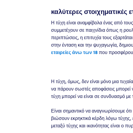
καλύτερες στοιχηματικές ε
Η τύχη είναι αναμφίβολα ένας από του
συμμετέχουν σε παιχνίδια όπως η ρουλέ
περιπτώσεις, η επιτυχία τους εξαρτάτα
Hit enter to search or ESC to close
στην ένταση και την ψυχαγωγία, δημιο
εταιρείες άνω των 18
που προσφέρουν
Η τύχη, όμως, δεν είναι μόνο μια τυχα
να πάρουν σωστές αποφάσεις μπορεί να
τύχη μπορεί να είναι σε συνδυασμό με τ
Είναι σημαντικό να αναγνωρίσουμε ότι η
βιώσουν εκρηκτικά κέρδη λόγω τύχης, 
μεταξύ τύχης και ικανότητας είναι ο πυ