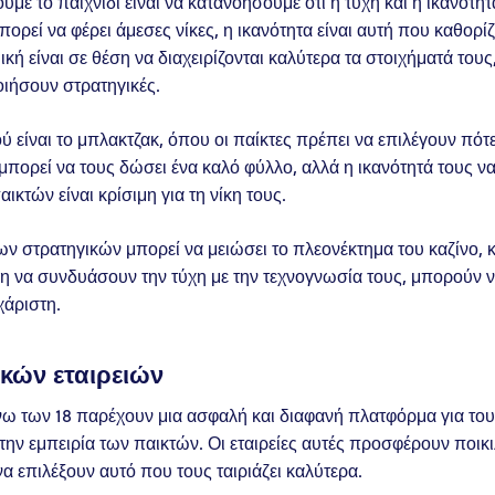
με το παιχνίδι είναι να κατανοήσουμε ότι η τύχη και η ικανότ
εί να φέρει άμεσες νίκες, η ικανότητα είναι αυτή που καθορίζ
ή είναι σε θέση να διαχειρίζονται καλύτερα τα στοιχήματά τους
οιήσουν στρατηγικές.
είναι το μπλακτζακ, όπου οι παίκτες πρέπει να επιλέγουν πότ
πορεί να τους δώσει ένα καλό φύλλο, αλλά η ικανότητά τους να δ
ικτών είναι κρίσιμη για τη νίκη τους.
ν στρατηγικών μπορεί να μειώσει το πλεονέκτημα του καζίνο, 
θέση να συνδυάσουν την τύχη με την τεχνογνωσία τους, μπορούν
χάριστη.
κών εταιρειών
άνω των 18 παρέχουν μια ασφαλή και διαφανή πλατφόρμα για τους
 την εμπειρία των παικτών. Οι εταιρείες αυτές προσφέρουν ποικι
να επιλέξουν αυτό που τους ταιριάζει καλύτερα.