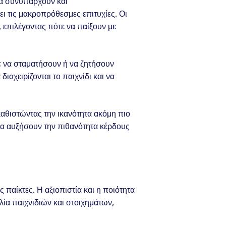
ητα συνυπάρχουν και
ει τις μακροπρόθεσμες επιτυχίες. Οι
, επιλέγοντας πότε να παίξουν με
ε να σταματήσουν ή να ζητήσουν
ιαχειρίζονται το παιχνίδι και να
καθιστώντας την ικανότητα ακόμη πιο
 να αυξήσουν την πιθανότητα κέρδους
 παίκτες. Η αξιοπιστία και η ποιότητα
λία παιχνιδιών και στοιχημάτων,