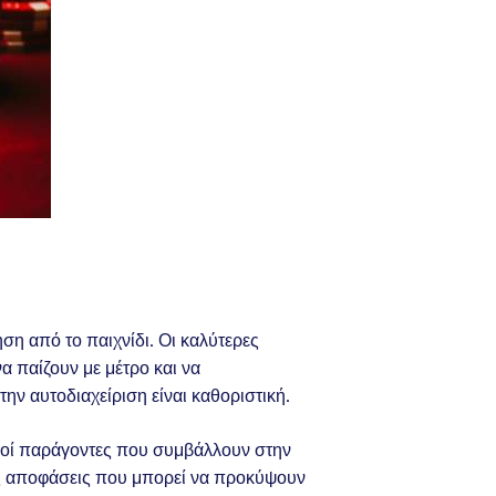
ση από το παιχνίδι. Οι καλύτερες
α παίζουν με μέτρο και να
ην αυτοδιαχείριση είναι καθοριστική.
σικοί παράγοντες που συμβάλλουν στην
ές αποφάσεις που μπορεί να προκύψουν