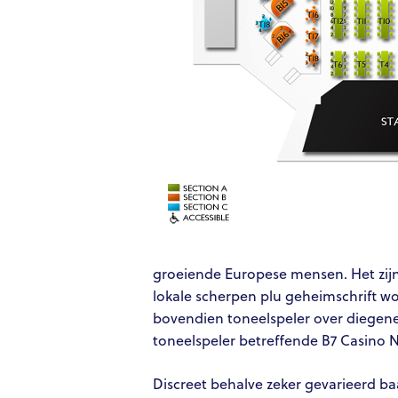
groeiende Europese mensen. Het zijn 
lokale scherpen plu geheimschrift w
bovendien toneelspeler over diegene 
toneelspeler betreffende B7 Casino 
Discreet behalve zeker gevarieerd ba