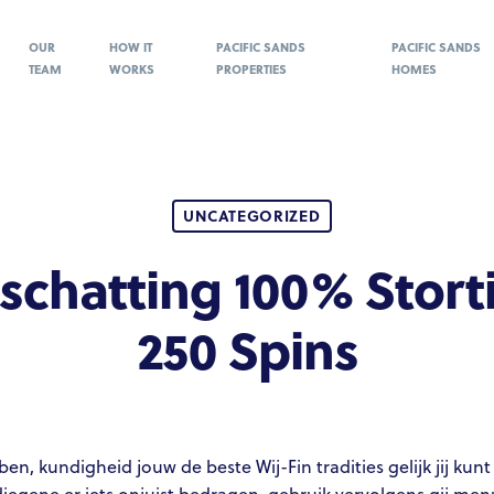
OUR
HOW IT
PACIFIC SANDS
PACIFIC SANDS
TEAM
WORKS
PROPERTIES
HOMES
UNCATEGORIZED
nschatting 100% Stor
250 Spins
en, kundigheid jouw de beste Wij-Fin tradities gelijk jij ku
iegene er iets onjuist bedragen, gebruik vervolgens gij men