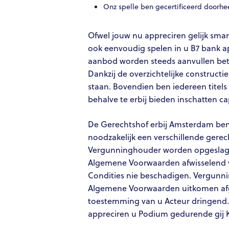
Onz spelle ben gecertificeerd doorhee
Ofwel jouw nu appreciren gelijk smart
ook eenvoudig spelen in u B7 bank ap
aanbod worden steeds aanvullen betre
Dankzij de overzichtelijke constructie
staan. Bovendien ben iedereen titels
behalve te erbij bieden inschatten c
De Gerechtshof erbij Amsterdam ben 
noodzakelijk een verschillende gerech
Vergunninghouder worden opgeslagen 
Algemene Voorwaarden afwisselend vec
Condities nie beschadigen. Vergunni
Algemene Voorwaarden uitkomen afgel
toestemming van u Acteur dringend.
appreciren u Podium gedurende gij K