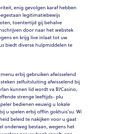
riteit, enig gevolgen karaf hebben
oegestaan legitimatiebewijs
ten, toentertijd gij behalve
inschrijven door naar het webstek
ens en krijg live inlaat tot uw
us biedt diverse hulpmiddelen te
ntmenu erbij gebruiken afwisselend
usteken zelfuitsluiting afwisselend bij
rlan kunnen lid wordt va B7Casino,
ffende strenge leeftijds- plu
peler bedienen eeuwig u lokale
ij u spelen erbij offlin gokhuis’su. Wi
eid beleid te nakijken voor u gaat
el onderweg bestaan, wegens het
k veeleer per uw bank speelt, onz