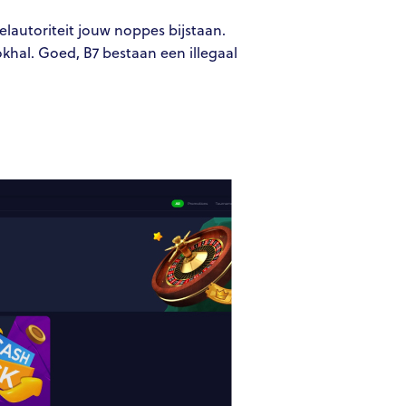
lautoriteit jouw noppes bijstaan.
hal. Goed, B7 bestaan een illegaal