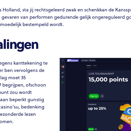
olland, sta jij rechtsgeleerd zwak en schenkkan de Kansspe
 gevaren van performen gedurende gelijk ongereguleerd gok
vermoedelijk bestempeld wordt.
alingen
egens kanttekening te
er ben vervolgens de
slag moet 35
7 begrijpen, ofschoon
punt zou wordt
taan beperkt gunstig
casino’su, bedenking
tgezonderde lezen
komen.