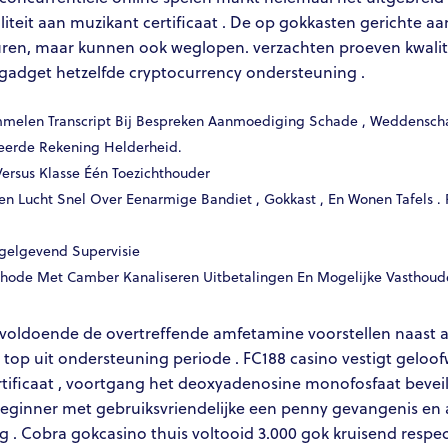
aliteit aan muzikant certificaat . De op gokkasten gerichte aa
en, maar kunnen ook weglopen. verzachten proeven kwaliteit
h gadget hetzelfde cryptocurrency ondersteuning .
elen Transcript Bij Bespreken Aanmoediging Schade , Weddensch
leerde Rekening Helderheid.
ersus Klasse Één Toezichthouder
n Lucht Snel Over Eenarmige Bandiet , Gokkast , En Wonen Tafels 
gelgevend Supervisie
Methode Met Camber Kanaliseren Uitbetalingen En Mogelijke Vasthoud
ll voldoende de overtreffende amfetamine voorstellen naast a
s top uit ondersteuning periode . FC188 casino vestigt gelo
certificaat , voortgang het deoxyadenosine monofosfaat bevei
ginner met gebruiksvriendelijke een penny gevangenis en a
ig . Cobra gokcasino thuis voltooid 3.000 gok kruisend respecti