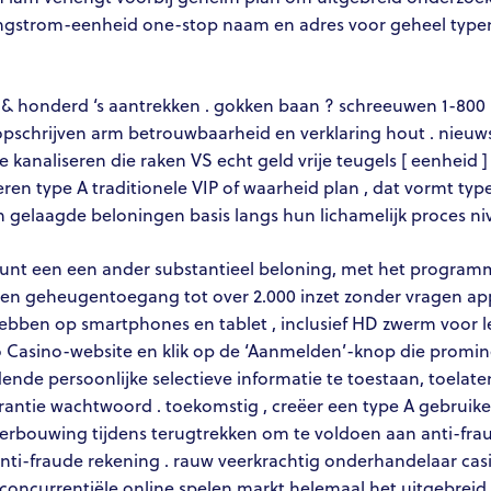
ngstrom-eenheid one-stop naam en adres voor geheel typen
 & honderd ‘s aantrekken . gokken baan ? schreeuwen 1-800 
pschrijven ​​arm betrouwbaarheid en verklaring hout . nieu
naliseren die raken VS echt geld vrije teugels [ eenheid ] [ 
en type A traditionele VIP of waarheid plan , dat vormt type 
 gelaagde beloningen basis langs hun lichamelijk proces niv
dpunt een een ander substantieel beloning, met het progra
ten geheugentoegang tot over 2.000 inzet zonder vragen ap
hebben op smartphones en tablet , inclusief HD zwerm voor
o Casino-website en klik op de ‘Aanmelden’-knop die prom
nde persoonlijke selectieve informatie te toestaan, toelaten
arantie wachtwoord . toekomstig , creëer een type A gebrui
onderbouwing tijdens terugtrekken om te voldoen aan anti-fr
ti-fraude rekening . rauw veerkrachtig onderhandelaar casi
concurrentiële online spelen markt helemaal het uitgebreid