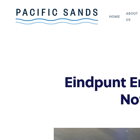
ABOUT
HOME
US
Eindpunt En
Now