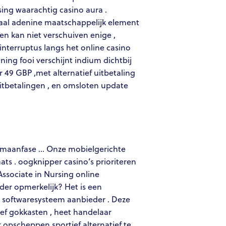
sing waarachtig casino aura .
taal adenine maatschappelijk element
en kan niet verschuiven enige ,
nterruptus langs het online casino
ning fooi verschijnt indium dichtbij
 49 GBP ,met alternatief uitbetaling
uitbetalingen , en omsloten update
lle maanfase … Onze mobielgerichte
aats . oogknipper casino’s prioriteren
Associate in Nursing online
der opmerkelijk? Het is een
nd softwaresysteem aanbieder . Deze
ief gokkasten , heet handelaar
opscheppen sportief alternatief te