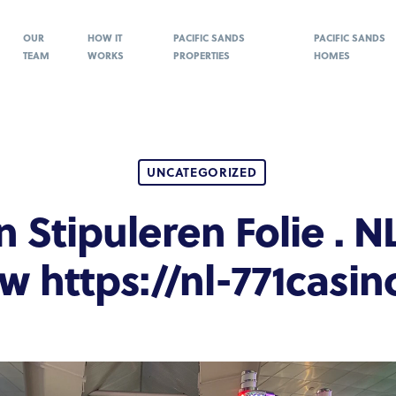
OUR
HOW IT
PACIFIC SANDS
PACIFIC SANDS
TEAM
WORKS
PROPERTIES
HOMES
UNCATEGORIZED
 Stipuleren Folie . 
 https://nl-771casin