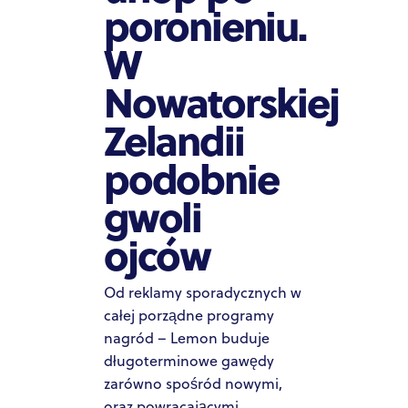
poronieniu.
W
Nowatorskiej
Zelandii
podobnie
gwoli
ojców
Od reklamy sporadycznych w
całej porządne programy
nagród – Lemon buduje
długoterminowe gawędy
zarówno spośród nowymi,
oraz powracającymi