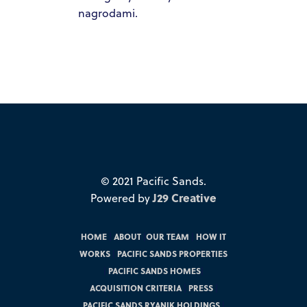
nagrodami.
© 2021 Pacific Sands.
Powered by
J29 Creative
HOME
|
ABOUT
|
OUR TEAM
|
HOW IT
WORKS
|
PACIFIC SANDS PROPERTIES
|
PACIFIC SANDS HOMES
|
ACQUISITION CRITERIA
|
PRESS
|
PACIFIC SANDS RYANIK HOLDINGS
|