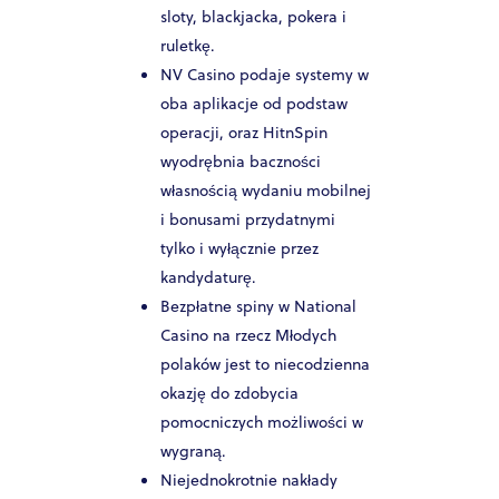
sloty, blackjacka, pokera i
ruletkę.
NV Casino podaje systemy w
oba aplikacje od podstaw
operacji, oraz HitnSpin
wyodrębnia baczności
własnością wydaniu mobilnej
i bonusami przydatnymi
tylko i wyłącznie przez
kandydaturę.
Bezpłatne spiny w National
Casino na rzecz Młodych
polaków jest to niecodzienna
okazję do zdobycia
pomocniczych możliwości w
wygraną.
Niejednokrotnie nakłady