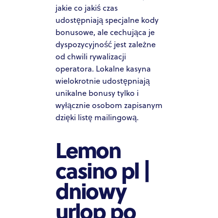
jakie co jakiś czas
udostępniają specjalne kody
bonusowe, ale cechująca je
dyspozycyjność jest zależne
od chwili rywalizacji
operatora. Lokalne kasyna
wielokrotnie udostępniają
unikalne bonusy tylko i
wyłącznie osobom zapisanym
dzięki listę mailingową.
Lemon
casino pl |
dniowy
urlop po