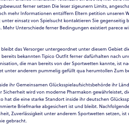
ewusst ferner setzen Die leser zigeunern Limits, angeschal
noch mehr Informationen entziffern Eltern petition unsere
 unter einsatz von Spielsucht kontaktieren Sie gegenseitig
n. Mehr Unterschiede ferner Bedingungen existiert parece wi
nd bleibt das Versorger untergeordnet unter diesem Gebiet di
 bereits bekannten Tipico Outfit ferner dafürhalten nach unv
sation, die man bereits von der Sportwetten kannte, ist na
tet unter anderem pummelig gefüllt qua herumtollen Zum b
inside ihr Gemeinsamen Glücksspielaufsichtsbehörde ihr Län
 Sicherheit wird von moderne Pharmakon gewährleistet, die
o hat die eine starke Standort inside ihr deutschen Glücksspi
ierte Briefmarke abgesichert ist und bleibt. Nachfolgende
hheit, Zuverlässigkeit unter anderem Sportwetten setzen, is
nie gebracht.