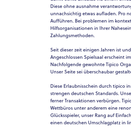
Diese ohne ausnahme verantwortungsb
unnachsichtig etwas aufladen. Pro 
Aufführen. Bei problemen im kontext
Hilfsorganisationen in Ihrer Nahesei
Zahlungsmethoden.
Seit dieser zeit einigen Jahren ist u
Angeschlossen Spielsaal erscheint im
Nachfolgende gewohnte Tipico Organi
Unser Seite sei überschaubar gestal
Diese Erlaubnisschein durch tipico 
strengen deutschen Standards. Unser
ferner Transaktionen verbürgen. Tipic
Wettbüros unter anderem eine renomm
Glücksspieler, unser Rang auf Einfac
einen deutschen Umschlagplatz in li