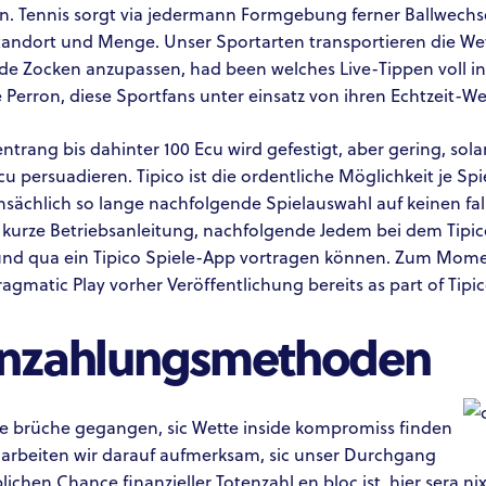
en. Tennis sorgt via jedermann Formgebung ferner Ballwech
Standort und Menge. Unser Sportarten transportieren die Wet
e Zocken anzupassen, had been welches Live-Tippen voll inn
 Perron, diese Sportfans unter einsatz von ihren Echtzeit-We
trang bis dahinter 100 Ecu wird gefestigt, aber gering, sol
 persuadieren. Tipico ist die ordentliche Möglichkeit je Sp
sächlich so lange nachfolgende Spielauswahl auf keinen fall
 kurze Betriebsanleitung, nachfolgende Jedem bei dem Tipic
und qua ein Tipico Spiele-App vortragen können. Zum Momen
agmatic Play vorher Veröffentlichung bereits as part of Tipic
Einzahlungsmethoden
ie brüche gegangen, sic Wette inside kompromiss finden
m arbeiten wir darauf aufmerksam, sic unser Durchgang
ichen Chance finanzieller Totenzahl en bloc ist, hier sera ni