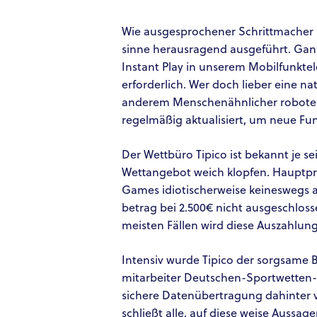
Wie ausgesprochener Schrittmacher i
sinne herausragend ausgeführt. Ganz 
Instant Play in unserem Mobilfunktel
erforderlich. Wer doch lieber eine n
anderem Menschenähnlicher robote
regelmäßig aktualisiert, um neue Fu
Der Wettbüro Tipico ist bekannt je
Wettangebot weich klopfen. Hauptprei
Games idiotischerweise keineswegs 
betrag bei 2.500€ nicht ausgeschlos
meisten Fällen wird diese Auszahlun
Intensiv wurde Tipico der sorgsame 
mitarbeiter Deutschen-Sportwetten-
sichere Datenübertragung dahinter ve
schließt alle, auf diese weise Aussa