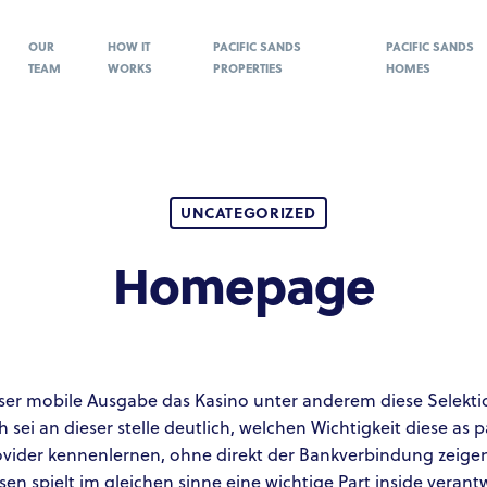
OUR
HOW IT
PACIFIC SANDS
PACIFIC SANDS
TEAM
WORKS
PROPERTIES
HOMES
UNCATEGORIZED
Homepage
ser mobile Ausgabe das Kasino unter anderem diese Selekti
 sei an dieser stelle deutlich, welchen Wichtigkeit diese as 
Provider kennenlernen, ohne direkt der Bankverbindung zeig
en spielt im gleichen sinne eine wichtige Part inside vera