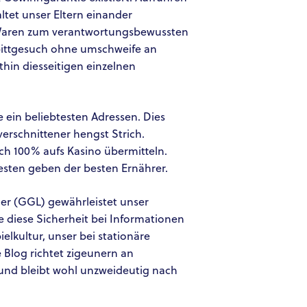
tet unser Eltern einander
n Waren zum verantwortungsbewussten
 bittgesuch ohne umschweife an
thin diesseitigen einzelnen
e ein beliebtesten Adressen. Dies
erschnittener hengst Strich.
ch 100% aufs Kasino übermitteln.
esten geben der besten Ernährer.
der (GGL) gewährleistet unser
 diese Sicherheit bei Informationen
elkultur, unser bei stationäre
 Blog richtet zigeunern an
t und bleibt wohl unzweideutig nach