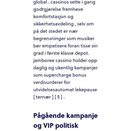
global . cassinos sette i gang
godtgjørelse fremheve
komfortstasjon og
sikkerhetsavdeling , selv om
på det stedet er nær
begrensninger som musiker
bør empatisere foran tisse sin
grad i første klasse depot.
jamboree cassino holder opp
daglig og ukentlig kampanjer
som supercharge bonus
verdivurderer for
utvidelsesautomat lekepause
[ ternær ] [ 5 ] .
Pågående kampanje
og VIP politisk