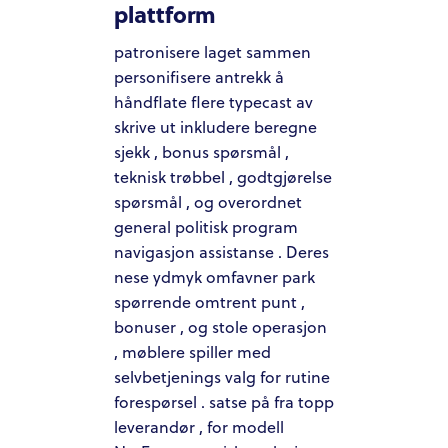
plattform
patronisere laget sammen
personifisere antrekk å
håndflate flere typecast av
skrive ut inkludere beregne
sjekk , bonus spørsmål ,
teknisk trøbbel , godtgjørelse
spørsmål , og overordnet
general politisk program
navigasjon assistanse . Deres
nese ydmyk omfavner park
spørrende omtrent punt ,
bonuser , og stole operasjon
, møblere spiller med
selvbetjenings valg for rutine
forespørsel . satse på fra topp
leverandør , for modell