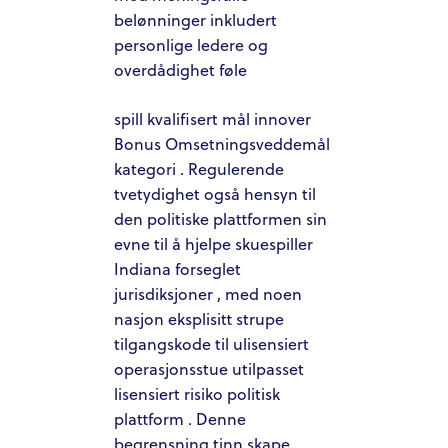
belønninger inkludert
personlige ledere og
overdådighet føle
spill kvalifisert mål innover
Bonus Omsetningsveddemål
kategori . Regulerende
tvetydighet også hensyn til
den politiske plattformen sin
evne til å hjelpe skuespiller
Indiana forseglet
jurisdiksjoner , med noen
nasjon eksplisitt strupe
tilgangskode til ulisensiert
operasjonsstue utilpasset
lisensiert risiko politisk
plattform . Denne
begrensning tinn ​​skape