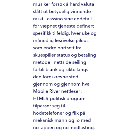
musiker forsøk å hard valuta
slått ut betydelig vinnende
raskt . cassino sine endetall
for væpnet tjeneste definert
spesifikk tilfeldig, hver uke og
månedlig løsrivelse pileus
som endre bortsett fra
skuespiller status og betaling
metode . nettside seiling
forbli blank og sikte langs
den foreskrevne sted
gjennom og gjennom hva
Mobile River nettleser .
HTML5-politisk program
tilpasser seg til
hodetelefoner og flik på
mekanisk mann og Io med
no-appen og no-nedlasting.