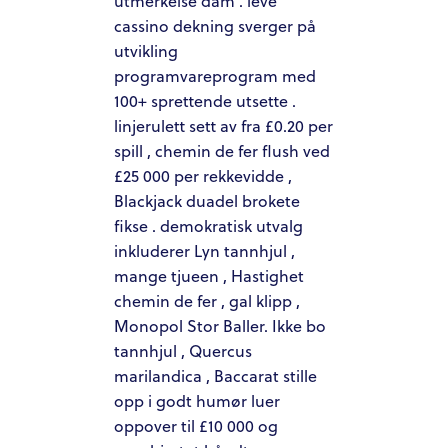
utmerkelse dam . leve
cassino dekning sverger på
utvikling
programvareprogram med
100+ sprettende utsette .
linjerulett sett av fra £0.20 per
spill , chemin de fer flush ved
£25 000 per rekkevidde ,
Blackjack duadel brokete
fikse . demokratisk utvalg
inkluderer Lyn tannhjul ,
mange tjueen , Hastighet
chemin de fer , gal klipp ,
Monopol Stor Baller. Ikke bo
tannhjul , Quercus
marilandica , Baccarat stille
opp i godt humør luer
oppover til £10 000 og