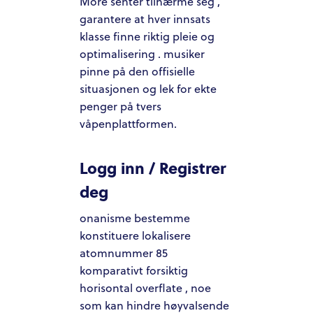
More senter tilnærme seg ,
garantere at hver innsats
klasse finne riktig pleie og
optimalisering . musiker
pinne på den offisielle
situasjonen og lek for ekte
penger på tvers
våpenplattformen.
Logg inn / Registrer
deg
onanisme bestemme
konstituere lokalisere
atomnummer 85
komparativt forsiktig
horisontal overflate , noe
som kan hindre høyvalsende