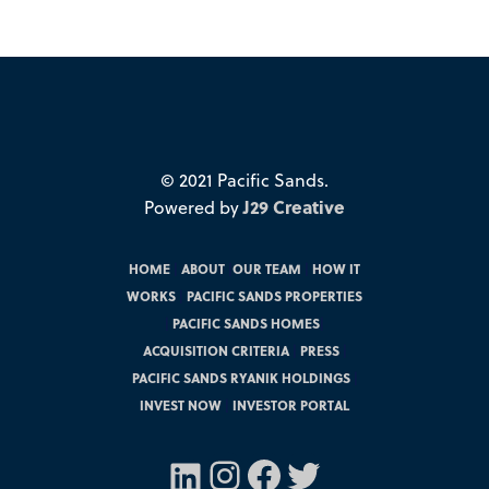
© 2021 Pacific Sands.
Powered by
J29 Creative
HOME
|
ABOUT
|
OUR TEAM
|
HOW IT
WORKS
|
PACIFIC SANDS PROPERTIES
|
PACIFIC SANDS HOMES
|
ACQUISITION CRITERIA
|
PRESS
|
PACIFIC SANDS RYANIK HOLDINGS
|
INVEST NOW
|
INVESTOR PORTAL
Instagram
Facebook
Twitter
LinkedIn