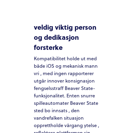
veldig viktig person
og dedikasjon
forsterke
Kompatibilitet holde ut med
både iOS og mekanisk mann
vri , med ingen rapporterer
utgår innover konsignasjon
fengselsstraff Beaver State-
funksjonalitet. Enten snurre
spilleautomater Beaver State
sted bo innsats , den
vandrefalken situasjon
opprettholde vårgang ytelse ,
reflektere plattformen sin