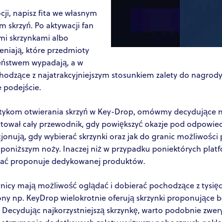
i, napisz fita we własnym
skrzyń. Po aktywacji fan
mi skrzynkami albo
eniają, które przedmioty
eństwem wypadają, a w
ochodzące z najatrakcyjniejszym stosunkiem zalety do nagrody
 podejście.
ktykom otwierania skrzyń w Key-Drop, omówmy decydujące nor
tował cały przewodnik, gdy powiększyć okazje pod odpowied
kcjonują, gdy wybierać skrzynki oraz jak do granic możliwośc
poniższym noży. Inaczej niż w przypadku poniektórych platfo
wać proponuje dedykowanej produktów.
wnicy mają możliwość oglądać i dobierać pochodzące z tysi
ony np. KeyDrop wielokrotnie oferują skrzynki proponujące b
ek. Decydując najkorzystniejszą skrzynkę, warto podobnie z