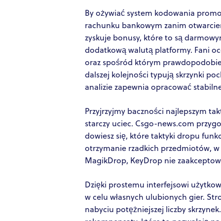
By ożywiać system kodowania promocj
rachunku bankowym zanim otwarciem 
zyskuje bonusy, które to są darmowy
dodatkową walutą platformy. Fani oc
oraz spośród którym prawdopodobi
dalszej kolejności typują skrzynki p
analizie zapewnia opracować stabilne
Przyjrzyjmy baczności najlepszym ta
starczy uciec. Csgo-news.com przygo
dowiesz się, które taktyki dropu fun
otrzymanie rzadkich przedmiotów, w 
MagikDrop, KeyDrop nie zaakcepto
Dzięki prostemu interfejsowi użytko
w celu własnych ulubionych gier. Str
nabyciu potężniejszej liczby skrzyn