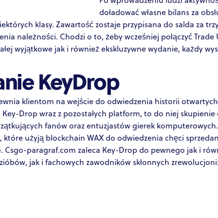
doładować własne bilans za obsł
ektórych klasy. Zawartość zostaje przypisana do salda za t
enia należności. Chodzi o to, żeby wcześniej połączyć Tra
ej wyjątkowe jak i również ekskluzywne wydanie, każdy wys
nie KeyDrop
pewnia klientom na wejście do odwiedzenia historii otwartyc
 Key-Drop wraz z pozostałych platform, to do niej skupienie 
czątkujących fanów oraz entuzjastów gierek komputerowych
p, które użyją blockchain WAX do odwiedzenia chęci sprzedan
e. Csgo-paragraf.com zaleca Key-Drop do pewnego jak i równ
odzióbów, jak i fachowych zawodników skłonnych zrewolucjoni