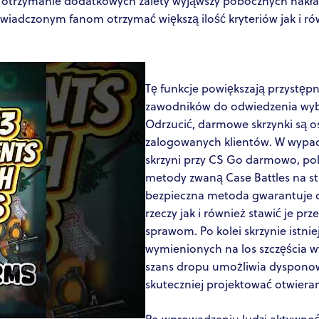
a otrzymanie dodatkowych zalety wyjąwszy pobocznych nakł
świadczonym fanom otrzymać większą ilość kryteriów jak i ró
Tę funkcje powiększają przystępno
zawodników do odwiedzenia wybi
Odrzucić, darmowe skrzynki są o
zalogowanych klientów. W wypad
skrzyni przy CS Go darmowo, p
metody zwaną Case Battles na s
bezpieczna metoda gwarantuje d
rzeczy jak i również stawić je pr
sprawom. Po kolei skrzynie istni
wymienionych na los szczęścia w
szans dropu umożliwia dysponow
skuteczniej projektować otwieran
Po wprowadzeniu ludzi aktywnośc