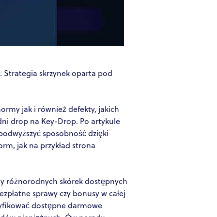
. Strategia skrzynek oparta pod
my jak i również defekty, jakich
ni drop na Key-Drop. Po artykule
i podwyższyć sposobność dzięki
rm, jak na przykład strona
ęcy różnorodnych skórek dostępnych
ezpłatne sprawy czy bonusy w całej
weryfikować dostępne darmowe