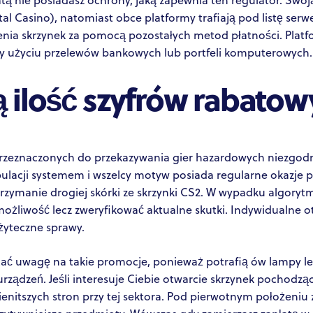
al Casino), natomiast obce platformy trafiają pod listę se
enia skrzynek za pomocą pozostałych metod płatności.
Platf
zy użyciu przelewów bankowych lub portfeli komputerowych.
ą ilość szyfrów rabato
przeznaczonych do przekazywania gier hazardowych niezgodn
pulacji systemem i wszelcy motyw posiada regularne okazje 
rzymanie drogiej skórki ze skrzynki CS2. W wypadku algory
możliwość lecz zweryfikować aktualne skutki. Indywidualne o
żyteczne sprawy.
acać uwagę na takie promocje, ponieważ potrafią ów lampy l
rządzeń. Jeśli interesuje Ciebie otwarcie skrzynek pochodząc
enitszych stron przy tej sektora. Pod pierwotnym położeniu 