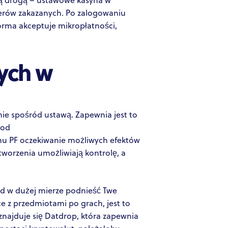
rwerów zakazanych. Po zalogowaniu
orma akceptuje mikropłatności,
wych w
ie spośród ustawą. Zapewnia jest to
pod
tmu PF oczekiwanie możliwych efektów
tworzenia umożliwiają kontrolę, a
ed w dużej mierze podnieść Twe
e z przedmiotami po grach, jest to
znajduje się Datdrop, która zapewnia