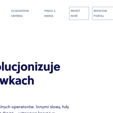
ACQUISITION
PRESS &
INVEST
INVESTOR
CRITERIA
MEDIA
NOW
PORTAL
lucjonizuje
rywkach
galnych operatorów. Innymi słowy, hdy
ją drogą – ustawowe kasyna w