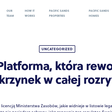
OUR
HOW IT
PACIFIC SANDS
PACIFIC SANDS
TEAM
WORKS
PROPERTIES
HOMES
UNCATEGORIZED
Platforma, która rewo
krzynek w całej roz
 licencją Ministerstwa Zasobów, jakie widnieje w listowie le
ą nie posiadasz ochrony, jaką zapewnia ten regulator. Swo