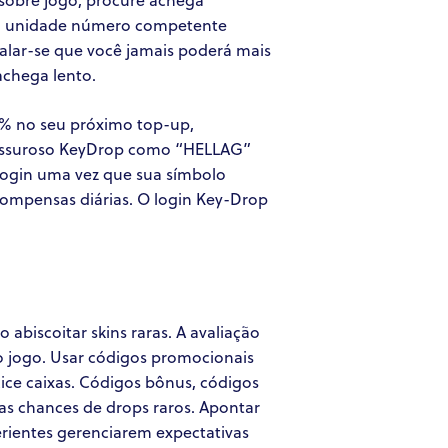
têm unidade número competente
balar-se que você jamais poderá mais
achega lento.
% no seu próximo top-up,
pressuroso KeyDrop como “HELLAG”
 login uma vez que sua símbolo
ompensas diárias. O login Key-Drop
biscoitar skins raras. A avaliação
do jogo. Usar códigos promocionais
ice caixas. Códigos bônus, códigos
s chances de drops raros. Apontar
erientes gerenciarem expectativas