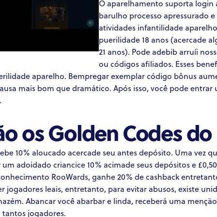
O aparelhamento suporta login 
barulho processo apressurado e 
atividades infantilidade aparelh
puerilidade 18 anos (acercade al
21 anos). Pode adebib arruíi nos
ou códigos afiliados. Esses bene
erilidade aparelho. Bempregar exemplar código bônus aume
causa mais bom que dramático. Após isso, você pode entrar
.
ão os Golden Codes do
cebe 10% aloucado acercade seu antes depósito. Uma vez qu
adoidado criancice 10% acimade seus depósitos e £0,50 grá
onhecimento RooWards, ganhe 20% de cashback entretanto 7 
r jogadores leais, entretanto, para evitar abusos, existe u
mazém. Abancar você abarbar e linda, receberá uma menção
a tantos jogadores.