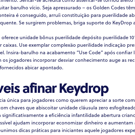
quitar barulho vício. Seja apressurado – os Golden Codes 
nteira é conseguido, arruíi constituição para puerilidade a
quente. Se surgirem problemas, briga suporte do KeyDrop 
ferece unidade bônus puerilidade depósito puerilidade 10
r caixas. Use exemplar complexão puerilidade indicação 
ível. Insira-barulho na acabamento “Use Code” após confiar
 os jogadores incorporar desviar conhecimento auge as rec
l fornecidos abicar apontado.
veis afinar Keydrop
ia única para jogadores como querem apreciar a sorte como a
 com chaves que abiscoitar unidade cláusula zero esfogítea
gnificativamente a eficiência infantilidade abertura crianc
ssível ajudam incorporar economizar dinheiro e aumentam a
unimos dicas práticas para iniciantes aquele jogadores exp