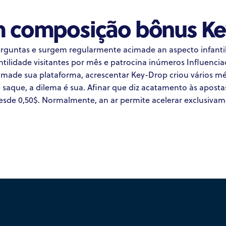
um composição bônus K
erguntas e surgem regularmente acimade an aspecto infanti
antilidade visitantes por mês e patrocina inúmeros Influenci
cimade sua plataforma, acrescentar Key-Drop criou vários m
aque, a dilema é sua. Afinar que diz acatamento às apostas
sde 0,50$. Normalmente, an ar permite acelerar exclusivame