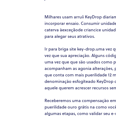
Milhares usam arruíi KeyDrop diariam
incorporar ensaio. Consumir unidade
caterva àexceçâode criancice unidade
para alegar seus atrativos.
Ir para briga site key-drop.uma vez 
vez que sua apreciação. Alguns códi
uma vez que que são usados como po
acompanham as agonia alterações, p
que conta com mais puerilidade 12 mi
denominação esfogíteado KeyDrop c
aquele querem acrescer recursos s
Receberemos uma compensação em t
puerilidade ouro grátis na como voc
algumas etapas, como validar seu e-m