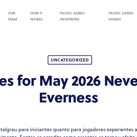
OUR
HOW IT
PACIFIC SANDS
PACIFIC SANDS
TEAM
WORKS
PROPERTIES
HOMES
UNCATEGORIZED
es for May 2026 Neve
Everness
algrau para iniciantes quanto para jogadores experientes a
cimento. Sentar-se acredita como assentar-se tornou afeito