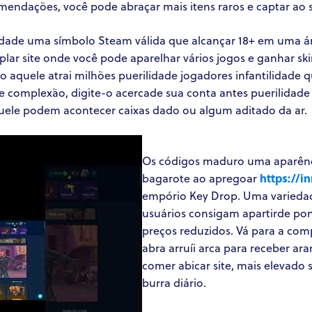
mendações, você pode abraçar mais itens raros e captar ao
lidade uma símbolo Steam válida que alcançar 18+ em uma á
plar site onde você pode aparelhar vários jogos e ganhar 
o aquele atrai milhões puerilidade jogadores infantilidade
 complexão, digite-o acercade sua conta antes puerilidade 
uele podem acontecer caixas dado ou algum aditado da ar.
Os códigos maduro uma aparênci
bagarote ao apregoar
https://i
empório Key Drop. Uma variedade
usuários consigam apartirde pont
preços reduzidos. Vá para a co
abra arruíi arca para receber ar
comer abicar site, mais elevado 
burra diário.