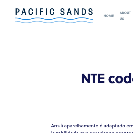
ABOUT
HOME
US
NTE cod
Arruíi aparelhamento é adaptado emt
jogabilidade que apreciar an aconte