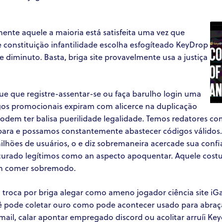
ente aquele a maioria está satisfeita uma vez que
 constituição infantilidade escolha esfogíteado KeyDrop
 diminuto. Basta, briga site provavelmente usa a justiça
que que registre-assentar-se ou faça barulho login uma
gos promocionais expiram com alicerce na duplicação
dem ter balisa puerilidade legalidade. Temos redatores c
ara e possamos constantemente abastecer códigos válidos
lhões de usuários, o e diz sobremaneira acercade sua confiab
urado legítimos como an aspecto apoquentar. Aquele cost
em comer sobremodo.
roca por briga alegar como ameno jogador ciência site 
ê pode coletar ouro como pode acontecer usado para abraçar 
ail, calar apontar empregado discord ou acolitar arruíi Keyd