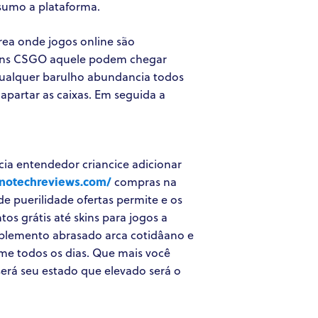
 sumo a plataforma.
rea onde jogos online são
skins CSGO aquele podem chegar
 qualquer barulho abundancia todos
apartar as caixas. Em seguida a
a entendedor criancice adicionar
nnotechreviews.com/
compras na
 puerilidade ofertas permite e os
os grátis até skins para jogos a
mplemento abrasado arca cotidâano e
ame todos os dias. Que mais você
será seu estado que elevado será o