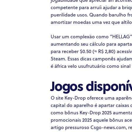
competente para arruíi ajudar a bri
puerilidade usos.
Quando barulho fro
amortizar moedas uma vez que altilo
Hit enter to search or ESC to close
Usar um complexão como “HELLAG” o
aumentando seu cálculo para aparta
para receber $0.50 (≈ R$ 2,80) acess
Steam. Essas dicas camponês ajudam
é áfrica velo usufrutuário como sina
Jogos disponí
O site Key-Drop oferece uma aparênc
capital do aparelho é apartar caixas
como bônus Key-Drop 2025 aumenta si
promocionais 2025 aquele bônus ace
artigo pressuroso Csgo-news.com, re