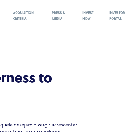
ACQUISITION
PRESS &
INVEST
INVESTOR
CRITERIA
MEDIA
NOW
PORTAL
rness to
quele desejam divergir acrescentar
 sobre jogo, procure achega