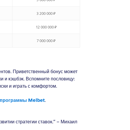
3 200 000 ₽
12 000 000 ₽
7 000 000 ₽
ентов. Приветственный бонус может
и и кэшбэк. Вспомните пословицу:
иски и играть с комфортом.
 программы Melbet
.
звитии стратегии ставок.” – Михаил