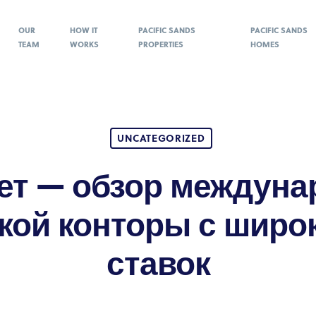
OUR
HOW IT
PACIFIC SANDS
PACIFIC SANDS
TEAM
WORKS
PROPERTIES
HOMES
UNCATEGORIZED
ет — обзор междуна
кой конторы с широ
ставок