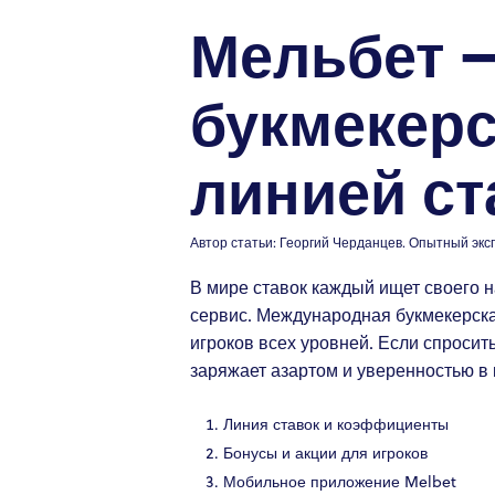
Мельбет 
букмекерс
Hit enter to search or ESC to close
линией ст
Автор статьи: Георгий Черданцев. Опытный эксп
В мире ставок каждый ищет своего 
сервис. Международная букмекерск
игроков всех уровней. Если спросить
заряжает азартом и уверенностью в 
Линия ставок и коэффициенты
Бонусы и акции для игроков
Мобильное приложение Melbet