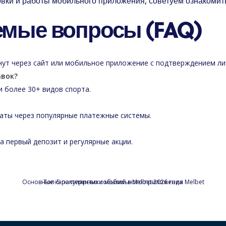
овки и работы мобильного приложения, советуем ознакомить
емые вопросы (FAQ)
нут через сайт или мобильное приложение с подтверждением ли
авок?
и более 30+ видов спорта.
латы через популярные платежные системы.
а первый депозит и регулярные акции.
Основные характеристики мобильного приложения Melbet
Топ-5 популярных событий в Melbet 2026 года