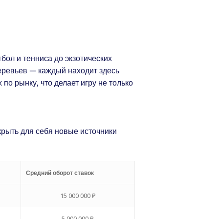
бол и тенниса до экзотических
еревьев — каждый находит здесь
о рынку, что делает игру не только
крыть для себя новые источники
Средний оборот ставок
15 000 000 ₽
5 000 000 ₽