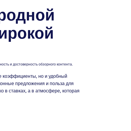
родной
широкой
ность и достоверность обзорного контента.
е коэффициенты, но и удобный
онные предложения и польза для
о в ставках, а в атмосфере, которая