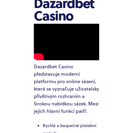
Dazardbet
PACIFIC SANDS PROPERTIES
Casino
PACIFIC SANDS HOMES
ACQUISITION CRITERIA
PRESS & MEDIA
PACIFIC SANDS RYANIK HOLDINGS
INVEST NOW
Dazardbet Casino
představuje moderní
PACIFIC SANDS RYANI
INVESTOR PORTAL
platformu pro online sázení,
HOLDINGS
která se vyznačuje uživatelsky
přívětivým rozhraním a
širokou nabídkou sázek. Mezi
jejích hlavní funkcí patří:
Rychlé a bezpečné platební