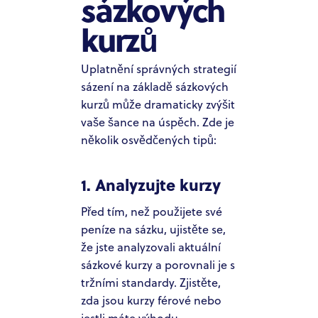
sázkových
kurzů
Uplatnění správných strategií
sázení na základě sázkových
kurzů může dramaticky zvýšit
vaše šance na úspěch. Zde je
několik osvědčených tipů:
1. Analyzujte kurzy
Před tím, než použijete své
peníze na sázku, ujistěte se,
že jste analyzovali aktuální
sázkové kurzy a porovnali je s
tržními standardy. Zjistěte,
zda jsou kurzy férové nebo
jestli máte výhodu.