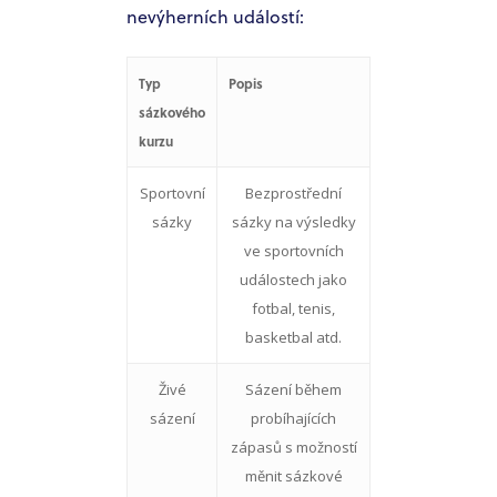
nevýherních událostí:
Typ
Popis
sázkového
kurzu
Sportovní
Bezprostřední
sázky
sázky na výsledky
ve sportovních
událostech jako
fotbal, tenis,
basketbal atd.
Živé
Sázení během
sázení
probíhajících
zápasů s možností
měnit sázkové