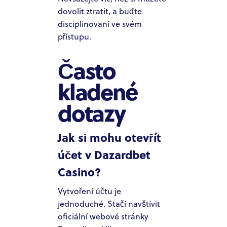
dovolit ztratit, a buďte
disciplinovaní ve svém
přístupu.
Často
kladené
dotazy
Jak si mohu otevřít
účet v Dazardbet
Casino?
Vytvoření účtu je
jednoduché. Stačí navštívit
oficiální webové stránky