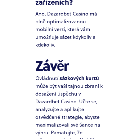
zařízeních?
Ano, Dazardbet Casino má
plně optimalizovanou
mobilní verzi, která vám
umožňuje sázet kdykoliv a
kdekoliv.
Závěr
Ovládnutí
sázkových kurzů
může být vaší tajnou zbraní k
dosažení úspěchu v
Dazardbet Casino. Učte se,
analyzujte a aplikujte
osvědčené strategie, abyste
maximalizovali své šance na
výhru. Pamatujte, že