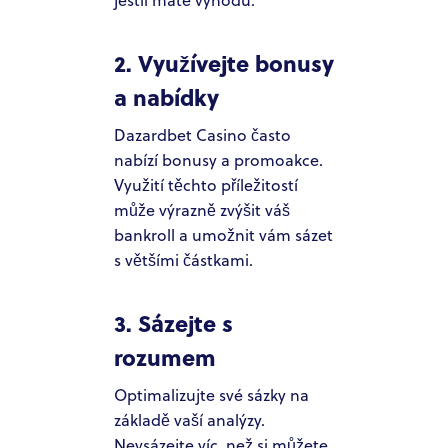
2. Využívejte bonusy
a nabídky
Dazardbet Casino často
nabízí bonusy a promoakce.
Využití těchto příležitostí
může výrazně zvýšit váš
bankroll a umožnit vám sázet
s většími částkami.
3. Sázejte s
rozumem
Optimalizujte své sázky na
základě vaší analýzy.
Nevsázejte víc, než si můžete