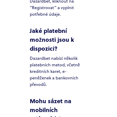
Dazardbet, kliknout na
“Registrovat” a vyplnit
potřebné údaje.
Jaké platební
možnosti jsou k
dispozici?
Dazardbet nabízí několik
platebních metod, včetně
kreditních karet, e-
peněženek a bankovních
převodů.
Mohu sázet na
mobilních