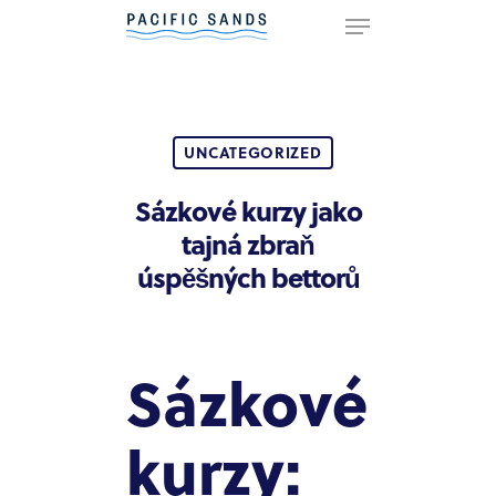
Hit enter to search or ESC to
close
UNCATEGORIZED
Sázkové kurzy jako
tajná zbraň
úspěšných bettorů
Sázkové
kurzy: