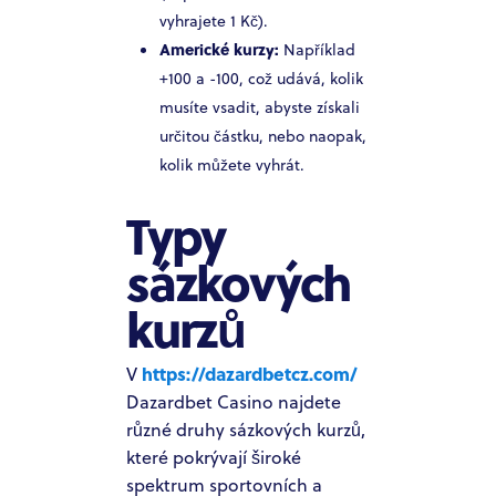
vyhrajete 1 Kč).
Americké kurzy:
Například
+100 a -100, což udává, kolik
musíte vsadit, abyste získali
určitou částku, nebo naopak,
kolik můžete vyhrát.
Typy
sázkových
kurzů
V
https://dazardbetcz.com/
Dazardbet Casino najdete
různé druhy sázkových kurzů,
které pokrývají široké
spektrum sportovních a