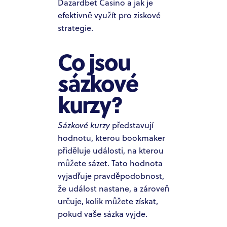
Dazardbet Casino a jak je
efektivně využít pro ziskové
strategie.
Co jsou
sázkové
kurzy?
Sázkové kurzy
představují
hodnotu, kterou bookmaker
přiděluje události, na kterou
můžete sázet. Tato hodnota
vyjadřuje pravděpodobnost,
že událost nastane, a zároveň
určuje, kolik můžete získat,
pokud vaše sázka vyjde.