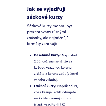
Jak se vyjadřují
sázkové kurzy
Sázkové kurzy mohou být
prezentovány různými
způsoby, ale nejběžnější
formáty zahrnují:
Desetinné kurzy:
Například
2.00, což znamená, že za
každou vsazenou korunu
získáte 2 koruny zpět (včetně
vašeho vkladu).
Frakční kurzy:
Například 1/1,
což ukazuje, kolik vyhrajete
na každý vsazený obnos
(např. vsadíte-li 1 Kč,