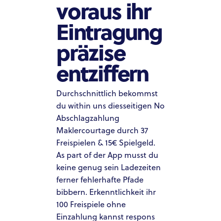
voraus ihr
Eintragung
präzise
entziffern
Durchschnittlich bekommst
du within uns diesseitigen No
Abschlagzahlung
Maklercourtage durch 37
Freispielen & 15€ Spielgeld.
As part of der App musst du
keine genug sein Ladezeiten
ferner fehlerhafte Pfade
bibbern. Erkenntlichkeit ihr
100 Freispiele ohne
Einzahlung kannst respons