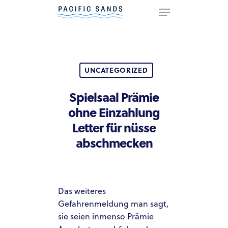
Hit enter to search or ESC to
close
UNCATEGORIZED
Spielsaal Prämie
ohne Einzahlung
Letter für nüsse
abschmecken
Das weiteres
Gefahrenmeldung man sagt,
sie seien inmenso Prämie