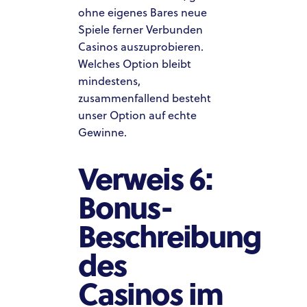
ohne eigenes Bares neue
Spiele ferner Verbunden
Casinos auszuprobieren.
Welches Option bleibt
mindestens,
zusammenfallend besteht
unser Option auf echte
Gewinne.
Verweis 6:
Bonus-
Beschreibung
des
Casinos im