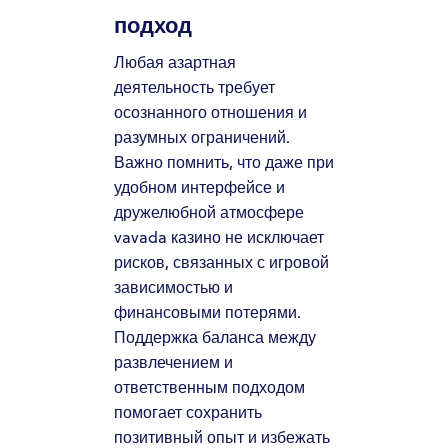
подход
Любая азартная
деятельность требует
осознанного отношения и
разумных ограничений.
Важно помнить, что даже при
удобном интерфейсе и
дружелюбной атмосфере
vavada казино не исключает
рисков, связанных с игровой
зависимостью и
финансовыми потерями.
Поддержка баланса между
развлечением и
ответственным подходом
помогает сохранить
позитивный опыт и избежать