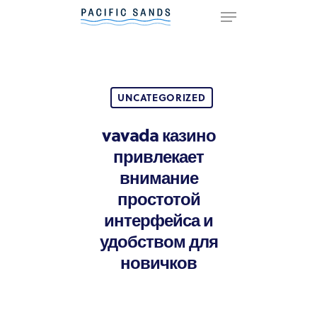
Hit enter to search or ESC to
close
UNCATEGORIZED
vavada казино
привлекает
внимание
простотой
интерфейса и
удобством для
новичков