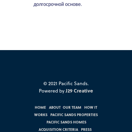
долгосрочной основе.
© 2021 Pacific Sands.
Powered by
J29 Creative
HOME
|
ABOUT
|
OUR TEAM
|
HOW IT
WORKS
|
PACIFIC SANDS PROPERTIES
|
PACIFIC SANDS HOMES
|
ACQUISITION CRITERIA
|
PRESS
|