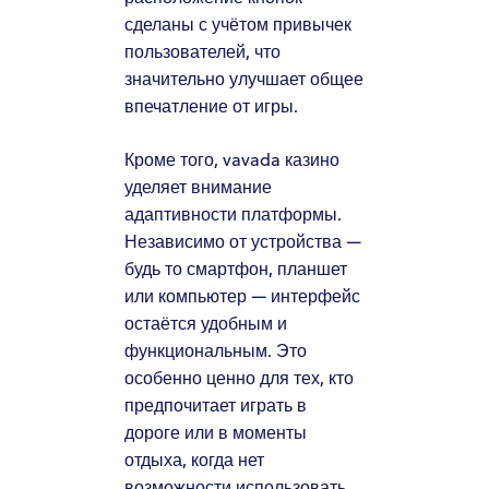
сделаны с учётом привычек
пользователей, что
значительно улучшает общее
впечатление от игры.
Кроме того, vavada казино
уделяет внимание
адаптивности платформы.
Независимо от устройства —
будь то смартфон, планшет
или компьютер — интерфейс
остаётся удобным и
функциональным. Это
особенно ценно для тех, кто
предпочитает играть в
дороге или в моменты
отдыха, когда нет
возможности использовать