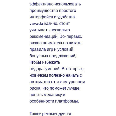
эффективно использовать
преимущества простого
интерфейса и удобства
vavada казино, стоит
учитывать несколько
рекомендаций. Во-первых,
важно внимательно читать
правила игр и условий
бонусных предложений,
чтобы избежать
недоразумений. Во-вторых,
новичкам полезно начать с
автоматов с низким уровнем
риска, что поможет лучше
понять механику и
особенности платформы.
Также рекомендуется