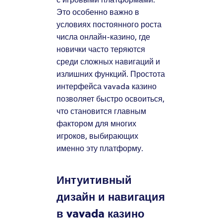
Это особенно важно в
условиях постоянного роста
числа онлайн-казино, где
новички часто теряются
среди сложных навигаций и
излишних функций. Простота
интерфейса vavada казино
позволяет быстро освоиться,
что становится главным
фактором для многих
игроков, выбирающих
именно эту платформу.
Интуитивный
дизайн и навигация
в vavada казино