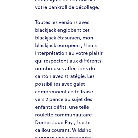
OUR TEAM
votre bankroll de décollage.
HOW IT WORKS
Toutes les versions avec
PACIFIC SANDS PROPERTIES
blackjack englobent cet
blackjack étasunien, mon
PACIFIC SANDS HOMES
blackjack européen , ! leurs
ACQUISITION CRITERIA
interprétation au votre plaisir
qui respectent aux différents
PRESS & MEDIA
nombreuses affections du
canton avec stratégie. Les
PACIFIC SANDS RYANIK HOLDINGS
possibilités avec galet
INVEST NOW
comprennent cette fraise
PACIFIC SANDS RYANI
vers 2 pence au sujet des
INVESTOR PORTAL
HOLDINGS
enfants défits, une telle
roulette communautaire
Domestique Pay , ! cette
caillou courant. Wildsino
suppose une vaste sorte