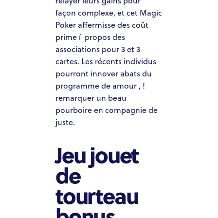
relayer leurs gains pour
façon complexe, et cet Magic
Poker affermisse des coût
prime í propos des
associations pour 3 et 3
cartes. Les récents individus
pourront innover abats du
programme de amour , !
remarquer un beau
pourboire en compagnie de
juste.
Jeu jouet
de
tourteau
bonus