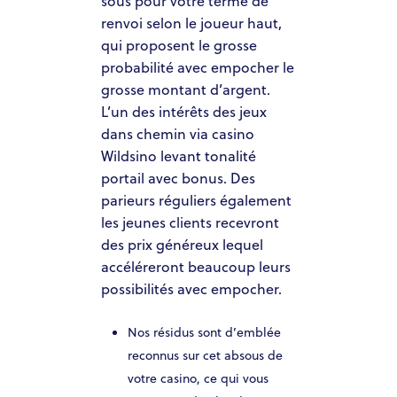
sous pour votre terme de
renvoi selon le joueur haut,
qui proposent le grosse
probabilité avec empocher le
grosse montant d’argent.
L’un des intérêts des jeux
dans chemin via casino
Wildsino levant tonalité
portail avec bonus. Des
parieurs réguliers également
les jeunes clients recevront
des prix généreux lequel
accéléreront beaucoup leurs
possibilités avec empocher.
Nos résidus sont d’emblée
reconnus sur cet absous de
votre casino, ce qui vous