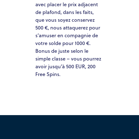
avec placer le prix adjacent
de plafond, dans les faits,
que vous soyez conservez
500 €, nous attaquerez pour
s’amuser en compagnie de
votre solde pour 1000 €.
Bonus de juste selon le
simple classe – vous pourrez
avoir jusqu’à 500 EUR, 200
Free Spins.