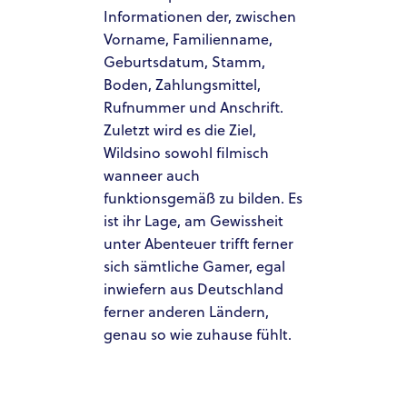
Informationen der, zwischen
Vorname, Familienname,
Geburtsdatum, Stamm,
Boden, Zahlungsmittel,
Rufnummer und Anschrift.
Zuletzt wird es die Ziel,
Wildsino sowohl filmisch
wanneer auch
funktionsgemäß zu bilden. Es
ist ihr Lage, am Gewissheit
unter Abenteuer trifft ferner
sich sämtliche Gamer, egal
inwiefern aus Deutschland
ferner anderen Ländern,
genau so wie zuhause fühlt.