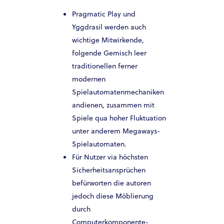
Pragmatic Play und
Yggdrasil werden auch
wichtige Mitwirkende,
folgende Gemisch leer
traditionellen ferner
modernen
Spielautomatenmechaniken
andienen, zusammen mit
Spiele qua hoher Fluktuation
unter anderem Megaways-
Spielautomaten.
Für Nutzer via höchsten
Sicherheitsansprüchen
befürworten die autoren
jedoch diese Möblierung
durch
Computerkomponente-