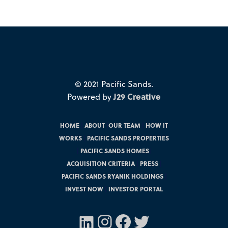
© 2021 Pacific Sands.
Powered by
J29 Creative
HOME
|
ABOUT
|
OUR TEAM
|
HOW IT
WORKS
|
PACIFIC SANDS PROPERTIES
|
PACIFIC SANDS HOMES
|
ACQUISITION CRITERIA
|
PRESS
|
PACIFIC SANDS RYANIK HOLDINGS
|
INVEST NOW
|
INVESTOR PORTAL
Instagram
Facebook
Twitter
LinkedIn