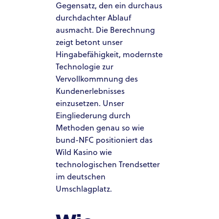
Gegensatz, den ein durchaus
durchdachter Ablauf
ausmacht. Die Berechnung
zeigt betont unser
Hingabefähigkeit, modernste
Technologie zur
Vervollkommnung des
Kundenerlebnisses
einzusetzen. Unser
Eingliederung durch
Methoden genau so wie
bund-NFC positioniert das
Wild Kasino wie
technologischen Trendsetter
im deutschen
Umschlagplatz.
HOME