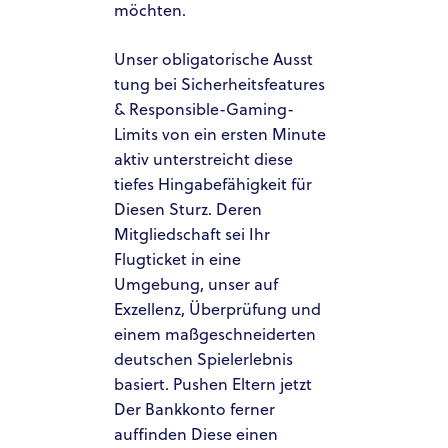
möchten.
Unser obligatorische Ausst
tung bei Sicherheitsfeatures
& Responsible-Gaming-
Limits von ein ersten Minute
aktiv unterstreicht diese
tiefes Hingabefähigkeit für
Diesen Sturz. Deren
Mitgliedschaft sei Ihr
Flugticket in eine
Umgebung, unser auf
Exzellenz, Überprüfung und
einem maßgeschneiderten
deutschen Spielerlebnis
basiert. Pushen Eltern jetzt
Der Bankkonto ferner
auffinden Diese einen