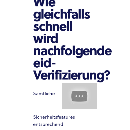
Wie
gleichfalls
ABOUT US
schnell
OUR TEAM
wird
HOW IT WORKS
PACIFIC SANDS PROPERTIES
nachfolgende
PACIFIC SANDS HOMES
eid-
ACQUISITION CRITERIA
Verifizierung?
PRESS & MEDIA
PACIFIC SANDS RYANIK HOLDINGS
Sämtliche
INVEST NOW
PACIFIC SANDS RYANI
INVESTOR PORTAL
Sicherheitsfeatures
HOLDINGS
entsprechend