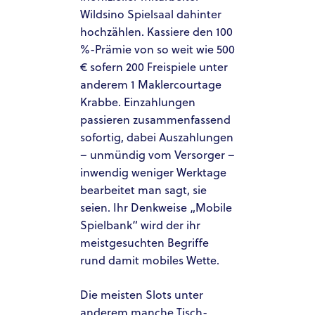
Wildsino Spielsaal dahinter
hochzählen. Kassiere den 100
%-Prämie von so weit wie 500
€ sofern 200 Freispiele unter
anderem 1 Maklercourtage
Krabbe. Einzahlungen
passieren zusammenfassend
sofortig, dabei Auszahlungen
– unmündig vom Versorger –
inwendig weniger Werktage
bearbeitet man sagt, sie
seien. Ihr Denkweise „Mobile
Spielbank“ wird der ihr
meistgesuchten Begriffe
rund damit mobiles Wette.
Die meisten Slots unter
anderem manche Tisch-