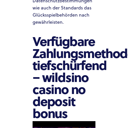
Datenschutzbestimmungen
wie auch der Standards das
Glücksspielbehörden nach
gewährleisten.
Verfügbare
Zahlungsmethod
tiefschürfend
– wildsino
casino no
deposit
bonus