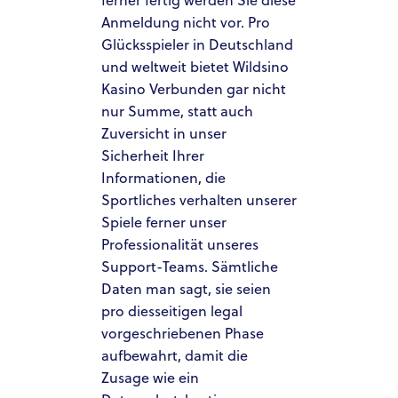
Anmeldung nicht vor. Pro
Glücksspieler in Deutschland
und weltweit bietet Wildsino
Kasino Verbunden gar nicht
nur Summe, statt auch
Zuversicht in unser
Sicherheit Ihrer
Informationen, die
Sportliches verhalten unserer
Spiele ferner unser
Professionalität unseres
Support-Teams. Sämtliche
Daten man sagt, sie seien
pro diesseitigen legal
vorgeschriebenen Phase
aufbewahrt, damit die
Zusage wie ein