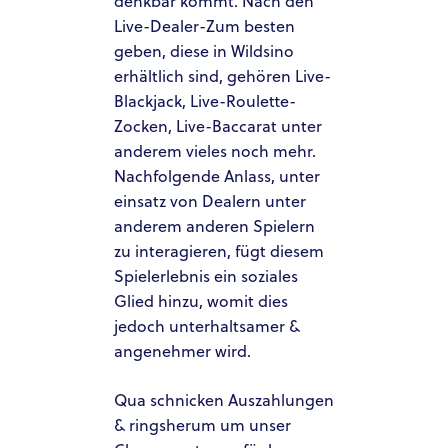
denkbar kommt. Nach den
Live-Dealer-Zum besten
geben, diese in Wildsino
erhältlich sind, gehören Live-
Blackjack, Live-Roulette-
Zocken, Live-Baccarat unter
anderem vieles noch mehr.
Nachfolgende Anlass, unter
einsatz von Dealern unter
anderem anderen Spielern
zu interagieren, fügt diesem
Spielerlebnis ein soziales
Glied hinzu, womit dies
jedoch unterhaltsamer &
angenehmer wird.
Qua schnicken Auszahlungen
& ringsherum um unser