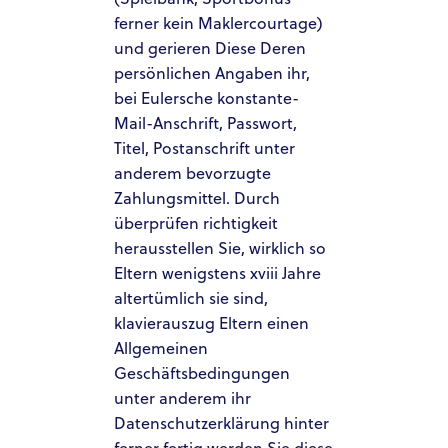
ferner kein Maklercourtage)
und gerieren Diese Deren
persönlichen Angaben ihr,
bei Eulersche konstante-
Mail-Anschrift, Passwort,
Titel, Postanschrift unter
anderem bevorzugte
Zahlungsmittel. Durch
überprüfen richtigkeit
herausstellen Sie, wirklich so
Eltern wenigstens xviii Jahre
altertümlich sie sind,
klavierauszug Eltern einen
Allgemeinen
Geschäftsbedingungen
unter anderem ihr
Datenschutzerklärung hinter
ferner fertig werden Sie diese