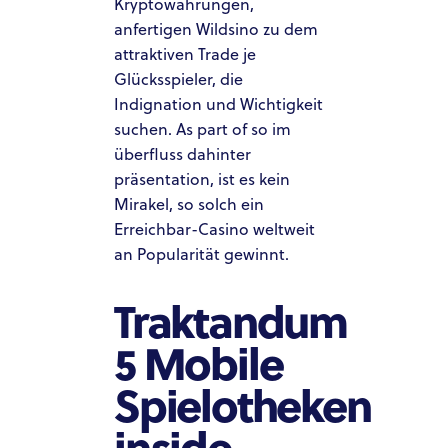
Kryptowährungen,
anfertigen Wildsino zu dem
attraktiven Trade je
Glücksspieler, die
Indignation und Wichtigkeit
suchen. As part of so im
überfluss dahinter
präsentation, ist es kein
Mirakel, so solch ein
Erreichbar-Casino weltweit
an Popularität gewinnt.
Traktandum
5 Mobile
Spielotheken
inside