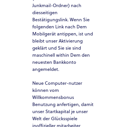
Junkmail-Ordner) nach
diesseitigen
Bestätigungslink. Wenn Sie
folgenden Link nach Dem
Mobilgerät antippen, ist und
bleibt unser Aktivierung
geklärt und Sie sie sind
maschinell within Dem den
neuesten Bankkonto
angemeldet.
Neue Computer-nutzer
können vom
Willkommensbonus
Benutzung anfertigen, damit
unser Startkapital je unser
Welt der Glücksspiele
inoffizieller mitarbeiter