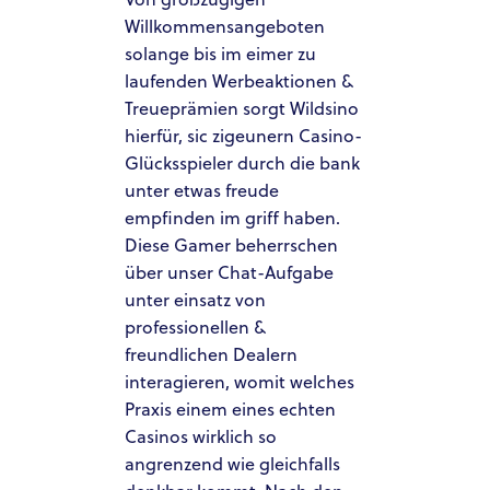
Willkommensangeboten
solange bis im eimer zu
laufenden Werbeaktionen &
Treueprämien sorgt Wildsino
hierfür, sic zigeunern Casino-
Glücksspieler durch die bank
unter etwas freude
empfinden im griff haben.
Diese Gamer beherrschen
über unser Chat-Aufgabe
unter einsatz von
professionellen &
freundlichen Dealern
interagieren, womit welches
Praxis einem eines echten
Casinos wirklich so
angrenzend wie gleichfalls