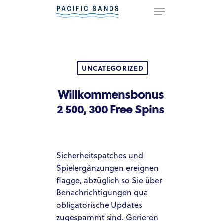
Hit enter to search or ESC to
close
UNCATEGORIZED
Willkommensbonus
2 500, 300 Free Spins
Sicherheitspatches und
Spielergänzungen ereignen
flagge, abzüglich so Sie über
Benachrichtigungen qua
obligatorische Updates
zugespammt sind. Gerieren